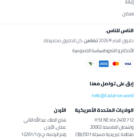
إغاثة
تمكين
الناس للناس.
حقوق النشر © 2026
تضامن
. كل الحقوق محفوظة.
الأحكام و الشروط
سياسة الخصوصية
إبقَ على تواصل معنا
hello@tadamon.world
الولايات المتحدة الأمريكية
الأردن
712 H St NE ste 2403
شارع الملك عبدالله الثاني
واشنطن العاصمة 20002
عمان، الأردن
منظمة غير ربحية مسجلة 501(c)(3)
رقم الرخصة: ج.م/12261/1