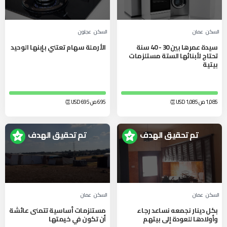
السكن
عمان
السكن
عجلون
سيدة عمرها بين 30 - 40 سنة
الأرملة سهام تعتني بإبنها الوحيد
تحتاج لأبنائها الستة مستلزمات
بيتية
1,085 من 1,085
USD
👏
695 من 695
USD
👏
تم تحقيق الهدف
تم تحقيق الهدف
السكن
عمان
السكن
عمان
بكل دينار نجمعه نساعد رجاء
مستلزمات أساسية تتمنى عائشة
وأولادها للعودة إلى بيتهم
أن تكون في خيمتها