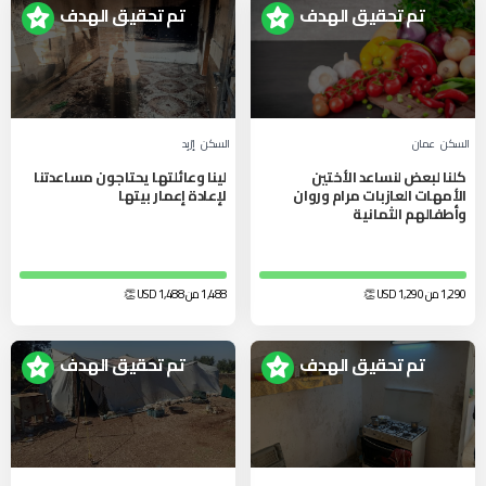
تم تحقيق الهدف
تم تحقيق الهدف
السكن
عمان
السكن
إرْبِد‎
كلنا لبعض لنساعد الأختين
لينا وعائلتها يحتاجون مساعدتنا
الأمهات العازبات مرام وروان
لإعادة إعمار بيتها
وأطفالهم الثمانية
1,290 من 1,290
USD
👏
1,488 من 1,488
USD
👏
تم تحقيق الهدف
تم تحقيق الهدف