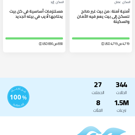
السكن
عمان
السكن
إرْبِد‎
أمنية آمنة: من بيت غير صالح
مستلزمات أساسية في كل بيت
للسكن إلى بيت يعم فيه الأمان
يحتاجها أديب في بيته الجديد
والسكينة
4,719 من 4,719
USD
👏
830 من 830
USD
👏
27
344
الحالات
الحملات
8
1.5M
تبرعات
الفئات