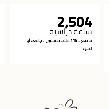
2,504
ساعة دراسية
تم دفع لـ
118
طلاب ملتحقين بالجامعة أو
الكلية