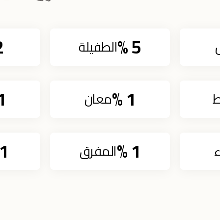
2
%
5
الطفيلة
1
%
1
‎
مَعان‎
1
%
1
ء
المفرق