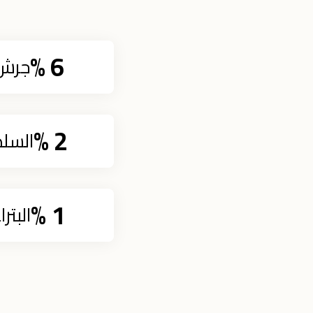
%
6
جرش
%
2
السلط
%
1
البترا