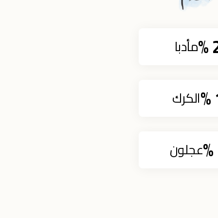
%
مأدبا
%
الكرك‎
%
عجلون