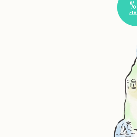
%
لقاء