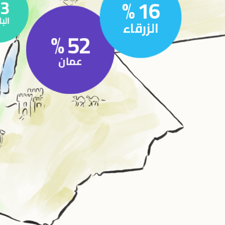
%
16
3
الب
الزرقاء
%
52
عمان