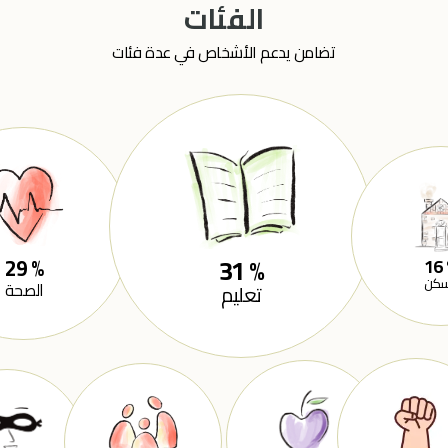
الفئات
تضامن يدعم الأشخاص في عدة فئات
31
%
29
%
16
سكن
الصحة
تعليم