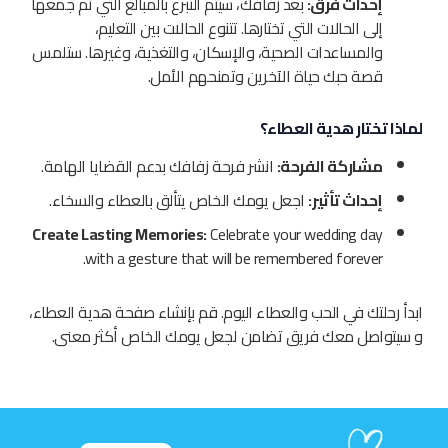
إحداث فرق:
بعد زفافك، سيتم التبرع بالمبالغ التي تم جمعها
إلى الحالات التي تختارها. تتنوع الحالات بين التعليم،
والمساعدات الصحية، والإسكان، والتغذية، وغيرها. ستلمس
قصة حبك حياة الآخرين وتمنحهم الأمل.
لماذا تختار هدية العطاء؟
مشاركة الفرحة:
انشر فرحة زفافك بدعم القضايا الهامة.
إحداث تأثير:
اجعل يومك الخاص يتألق بالعطاء والسخاء.
Create Lasting Memories:
Celebrate your wedding day
with a gesture that will be remembered forever.
ابدأ رحلتك في الحب والعطاء اليوم. قم بإنشاء صفحة هدية العطاء،
و سيتواصل معك فريق تضامن لجعل يومك الخاص أكثر معنى.