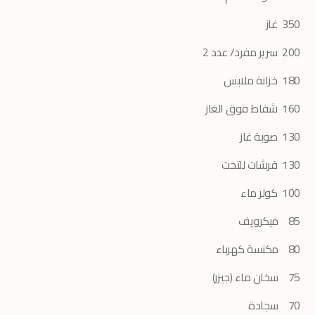
350 غاز
200 سرير مفرد/ عدد 2
180 خزانة ملابس
160 شفاط فوق الغاز
130 صوبة غاز
130 فرشات للتخت
100 كولر ماء
85 ميكرويف
80 مكنسة كهرباء
75 سخان ماء (جيزر)
70 سجادة