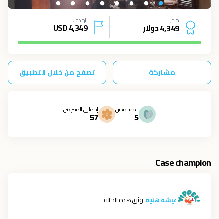
منجز
الهدف
دولار
4,349
USD
4
,
3
4
9
مشاركة
تصفح من خلال التطبيق
المستفيدين
إجمالي المتبرعين
57
5
Case champion
عيشه هنيه
، وثق هذه الحالة