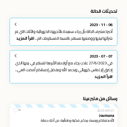
تحديثات الحالة
06 - 11 - 2023
أخبرنا مشرف الحالة بأن رجاء سعيدة بالأجهزة الكهربائية والأثاث التي تم
شرائها لبيتها ووضعها مستقر. بالنسبة للمستلزمات الم...
اقرأ المزيد
07 - 07 - 2023
في 27/6/2023 عادت رجاء مع أولادها الأربعة لتستقر في بيتها الذي
إحترق إثر تماس كهربائي وبحمد الله وبفضل إحسانكم أمضت العي...
اقرأ المزيد
رسائل من متبرعينا
2023-09-07
+3
Joumana
الله يحفظكم ويمسك بيدكم. سَكينة وطمأنينة. من أختك جمانة