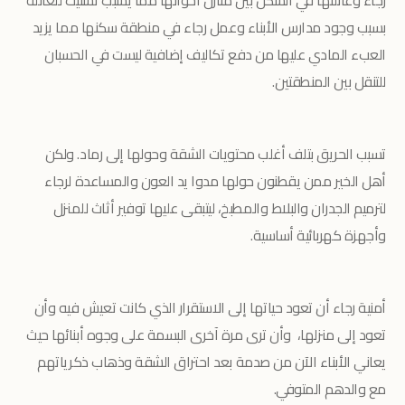
رجاء وعائلتها في السكن بين منازل أخوانها مما يسبب تشتيت للعائلة
بسبب وجود مدارس الأبناء وعمل رجاء في منطقة سكنها مما يزيد
العبء المادي عليها من دفع تكاليف إضافية ليست في الحسبان
للتنقل بين المنطقتين.
تسبب الحريق بتلف أغلب محتويات الشقة وحولها إلى رماد. ولكن
أهل الخير ممن يقطنون حولها مدوا يد العون والمساعدة لرجاء
لترميم الجدران والبلاط والمطبخ، ليتبقى عليها توفير أثاث للمنزل
وأجهزة كهربائية أساسية.
أمنية رجاء أن تعود حياتها إلى الاستقرار الذي كانت تعيش فيه وأن
تعود إلى منزلها، وأن ترى مرة آخرى البسمة على وجوه أبنائها حيث
يعاني الأبناء الآن من صدمة بعد احتراق الشقة وذهاب ذكرياتهم
مع والدهم المتوفي.