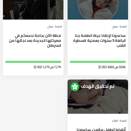
الصحة
عمان
الصحة
عمان
ساعدونا لإنقاذ حياة الطفلة جنا
لحظة الآن بحاجة لدعمكم في
البالغة 5 سنوات بعملية قسطرة
معركتها الجديدة بعد نجاتها من
القلب
السرطان
3,666 من 3,666
USD
👏
1,219 من 1,219
USD
👏
تم تحقيق الهدف
الصحة
البتراء
أنقذوا الطفل مؤمن، ساعدونا