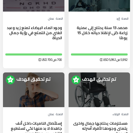
الصحة
إرْبِد‎
الصحة
عمان
محمد، 13 سنة يحتاج إلى عملية
وجود الماء البيضاء تمنع زيد وعبد
زراعة كلى لإنقاذ حياته خلال 15
الغني من التمتع في رؤية جمال
يومًا
الحياة
5,992 من 5,992
USD
👏
700 من 700
USD
👏
تم تحقيق الهدف
تم تحقيق الهدف
الصحة
الزرقاء‎
الصحة
عمان
مستلزمات يحتاجها جمال واخرى
إستئصال الناميات داخل أنف
يتمنى وجودها لأفراد أسرته
جاهدة لا بد منها لكي تستطيع