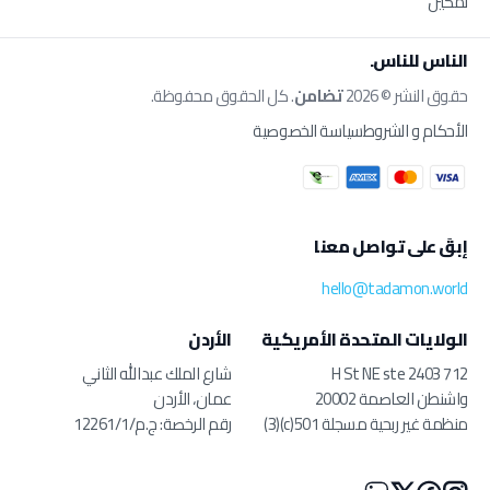
تمكين
الناس للناس.
حقوق النشر © 2026
تضامن
. كل الحقوق محفوظة.
الأحكام و الشروط
سياسة الخصوصية
إبقَ على تواصل معنا
hello@tadamon.world
الولايات المتحدة الأمريكية
الأردن
712 H St NE ste 2403
شارع الملك عبدالله الثاني
واشنطن العاصمة 20002
عمان، الأردن
منظمة غير ربحية مسجلة 501(c)(3)
رقم الرخصة: ج.م/12261/1