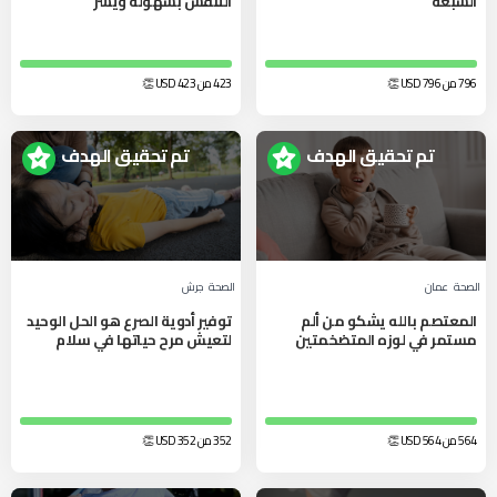
السبعة
التنفس بسهولة ويسر
796 من 796
USD
👏
423 من 423
USD
👏
تم تحقيق الهدف
تم تحقيق الهدف
الصحة
عمان
الصحة
جرش
المعتصم بالله يشكو من ألم
توفير أدوية الصرع هو الحل الوحيد
مستمر في لوزه المتضخمتين
لتعيش مرح حياتها في سلام
564 من 564
USD
👏
352 من 352
USD
👏