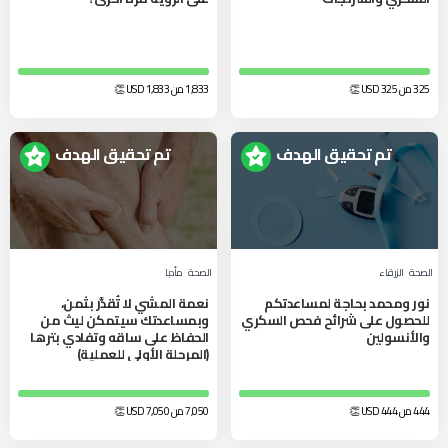
325 من 325
USD
👏
1,833 من 1,833
USD
👏
تم تحقيق الهدف
تم تحقيق الهدف
الصحة
الزرقاء‎
الصحة
مأدبا
نور ومحمد بحاجة لمساعدتكم
نعمة المشي لا تُقدَّر بثمن،
للحصول على شرائح فحص السكري
وبمساعدتك سيتمكن ليث من
والأنسولين
الحفاظ على ساقه وتفادي بترها
(المرحلة الأولى للعملية)
444 من 444
USD
👏
7,050 من 7,050
USD
👏