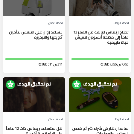
الصحة
الزرقاء‎
الصحة
عمان
تحتاج ريماس البالغة من العمر 13
لنساعد روان على التنفس بتأمين
عاماً إلى مضخة أنسولين لتعيش
أدويتها والتبخيرة
حياة طبيعية
7,755 من 7,755
USD
👏
311 من 311
USD
👏
تم تحقيق الهدف
تم تحقيق الهدف
الصحة
الزرقاء‎
الصحة
عمان
ساعد ازدهار في شراء شرائح فحص
هل ستساعد ريماس، ذات 12 عاماً
السكري والسرنجات
على الرؤية مرة أخرى؟