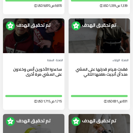
1,339 من 1,339
USD
👏
9,870 من 9,870
USD
👏
تم تحقيق الهدف
تم تحقيق الهدف
الصحة
الزرقاء‎
الصحة
السلط‎
فقدت هيام قدرتها على المشي
ساعدوا الأخوين أنس وخلدون
منذ أن أنجبت طفلها الثاني
على المشي مرة أخرى
831 من 831
USD
👏
1,715 من 1,715
USD
👏
تم تحقيق الهدف
تم تحقيق الهدف