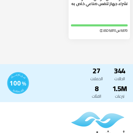
لشراء جهاز تنفس صناعي خاص به
9,870 من 9,870
USD
👏
27
344
الحالات
الحملات
8
1.5M
تبرعات
الفئات