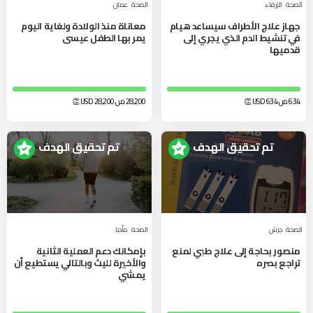
الصحة
الزرقاء‎
الصحة
عمان
جهاز علاج الأطراف سيساعد هيام
معاناة منذ الولادة ولغاية اليوم
في تنشيط الدم الذي يجري إلى
يمر بها الطفل عيسى
قدميها
634 من 634
USD
👏
28,200 من 28,200
USD
👏
تم تحقيق الهدف
تم تحقيق الهدف
الصحة
جرش
الصحة
مأدبا
منصور بحاجة إلى علاج طبي لمنع
بإمكانك دعم العملية الثانية
تراجع بصره
والأخيرة لليث وبالتالي يستطيع أن
يمشي