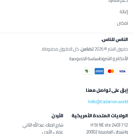
دعم الأسرة
إغاثة
تمكين
الناس للناس.
حقوق النشر © 2026
تضامن
. كل الحقوق محفوظة.
الأحكام و الشروط
سياسة الخصوصية
إبقَ على تواصل معنا
hello@tadamon.world
الولايات المتحدة الأمريكية
الأردن
712 H St NE ste 2403
شارع الملك عبدالله الثاني
واشنطن العاصمة 20002
عمان، الأردن