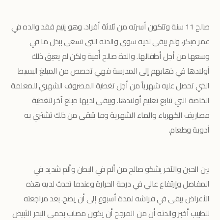
صالح 11 سنة وتتكون أسرته من ثلاثة أفراد. وهو يتيم فقد والده في
عمر مبكر، ولم يبقى لديه سوى والدته التى تسعى ببذل ما في
وسعها من أجل أطفالها. والدة صالح أُمية ولكن لم يعيق ذلك
أولادها في ذهابهم إلى المدرسة فهي تخصص من المبلغ البسيط
الذي تحصل عليه شهرياً من أجل تغطية المصروف الشهري للمعلمة
الخاصة التي تتابع تعليم أولادها. ويبقى لديها مبلغ آخر لتغطية
مصاريف الكهرباء والماء الشهرية وما يتبقى من ذلك تشتري به
أدوية وطعام.
بين الحين والآخر يشكو صالح من ألم في البطن وألم شديد في
المفاصل وإرتفاع عالي في درجة الحرارة وعندما تحدث لديه هذه
الأعراض يبقى في فراشه لمدة أسبوع إلى أن يصح. بعد مراجعته
للطبيب أخبر والدته أن من المرجح أن يكون مصاب بحمى البحر الأبيض