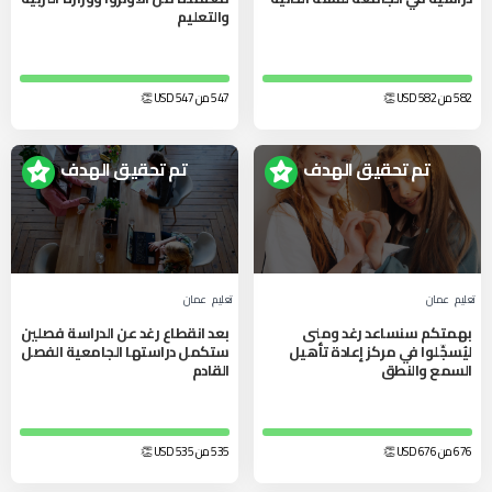
والتعليم
582 من 582
USD
👏
547 من 547
USD
👏
تم تحقيق الهدف
تم تحقيق الهدف
تعليم
عمان
تعليم
عمان
بهمتكم سنساعد رغد ومنى
بعد انقطاع رغد عن الدراسة فصلين
ليُسجِّلوا في مركز إعادة تأهيل
ستكمل دراستها الجامعية الفصل
السمع والنطق
القادم
676 من 676
USD
👏
535 من 535
USD
👏