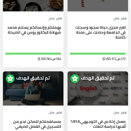
تعليم
عمان
تعليم
عمان
تغير مجرى حياة سجود وسجلت
بهمتكم وإحسانكم يستلم محمد
في الجامعة وحصلت على منحة
شهادة البكالوريوس في الصيدلة
كاملة
372 من 372
USD
👏
564 من 564
USD
👏
تم تحقيق الهدف
تم تحقيق الهدف
تعليم
عمان
تعليم
عمان
معدل إخلاص في التوجيهي 91.6%
بمساهمتكم تتمكن غدير من
أهلها لدراسة اللغات
التسجيل في الفصل الصيفي