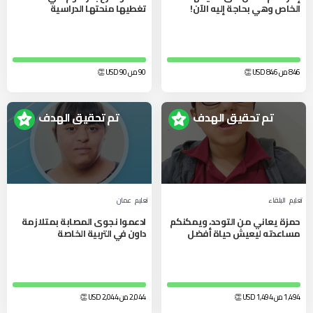
الخاص وهي بحاجة إليه الآن!
تغطيها منحتها الدراسية
846 من 846
USD
👏
90 من 90
USD
👏
تم تحقيق الهدف
تم تحقيق الهدف
تعليم
البلقاء‎
تعليم
عمان
حمزة يعاني من التوحد، ويمكنكم
ادعموا نجوى المصابة بمتلازمة
مساعدته ليعيش حياة أفضل
داون في التربية الخاصة
1,494 من 1,494
USD
👏
2,044 من 2,044
USD
👏