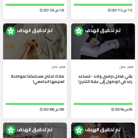
112 من 112
USD
👏
126 من 126
USD
👏
تم تحقيق الهدف
تم تحقيق الهدف
تعليم
عمان
تعليم
عمان
بقي فصل دراسي واحد - لنساعد
ملاك تحتاج مساعدتنا لمواصلة
رغد في الوصول إلى عتبة التخرج!
تعليمها الجامعي!
84 من 84
USD
👏
386 من 386
USD
👏
تم تحقيق الهدف
تم تحقيق الهدف