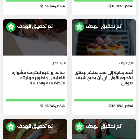
846 من 846
USD
👏
444 من 444
USD
👏
تم تحقيق الهدف
تم تحقيق الهدف
تعليم
الزرقاء‎
تعليم
عمان
أحمد بحاجة إلى مساعدتكم ليحقق
ساعد إبراهيم لمتابعة مشواره
الخطوة الأولى في أن يصبح شيف
التعليمي وتطوير مهاراته
حلواني
الأكاديمية والحياتية
841 من 841
USD
👏
846 من 846
USD
👏
تم تحقيق الهدف
تم تحقيق الهدف