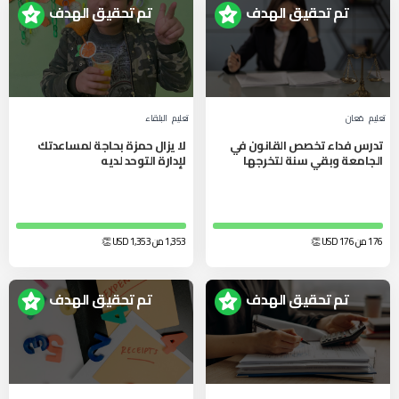
تم تحقيق الهدف
تم تحقيق الهدف
تعليم
مَعان‎
تعليم
البلقاء‎
تدرس فداء تخصص القانون في
لا يزال حمزة بحاجة لمساعدتك
الجامعة وبقي سنة لتخرجها
لإدارة التوحد لديه
176 من 176
USD
👏
1,353 من 1,353
USD
👏
تم تحقيق الهدف
تم تحقيق الهدف