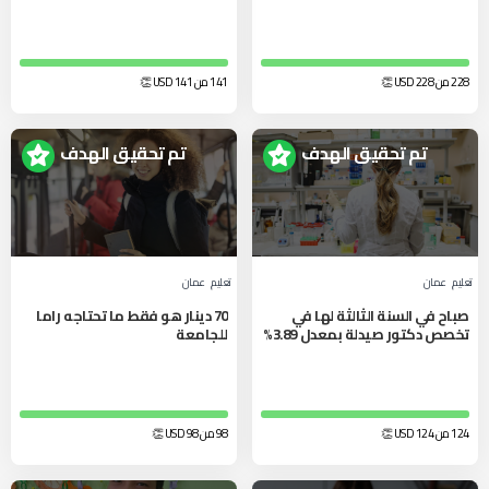
228 من 228
USD
👏
141 من 141
USD
👏
تم تحقيق الهدف
تم تحقيق الهدف
تعليم
عمان
تعليم
عمان
صباح في السنة الثالثة لها في
70 دينار هو فقط ما تحتاجه راما
تخصص دكتور صيدلة بمعدل 3.89%
للجامعة
124 من 124
USD
👏
98 من 98
USD
👏