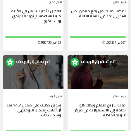
تعليم
عمان
تعليم
عمان
تمكنت ملاك من رفع معدلها من
الفصل الأخير لبيسان في الكلية.
3.40 إلى 3.51 في السنة الثالثة
خلينا نساعدها لإنهاءه لترتدي
روب التخرج
267 من 267
USD
👏
133 من 133
USD
👏
تم تحقيق الهدف
تم تحقيق الهدف
تعليم
عمان
تعليم
الزرقاء‎
مالك سريع التعلم ولذلك هو
سدين حصلت على معدل ٩٨.٧ بعد
بحاجة إلى الاستمرارية في مركز
أن أعادت إمتحان التوجيهي
التربية الخاصة
وسجلت طب