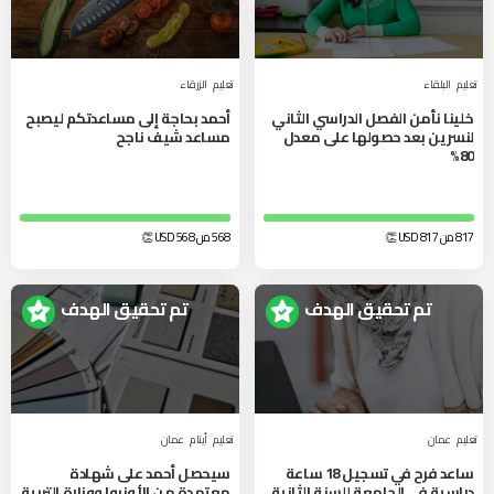
تعليم
البلقاء‎
تعليم
الزرقاء‎
خلينا نأمن الفصل الدراسي الثاني
أحمد بحاجة إلى مساعدتكم ليصبح
لنسرين بعد حصولها على معدل
مساعد شيف ناجح
80%
817 من 817
USD
👏
568 من 568
USD
👏
تم تحقيق الهدف
تم تحقيق الهدف
تعليم
عمان
تعليم
أيتام
عمان
ساعد فرح في تسجيل 18 ساعة
سيحصل أحمد على شهادة
دراسية في الجامعة للسنة الثانية
معتمدة من الأونروا ووزارة التربية