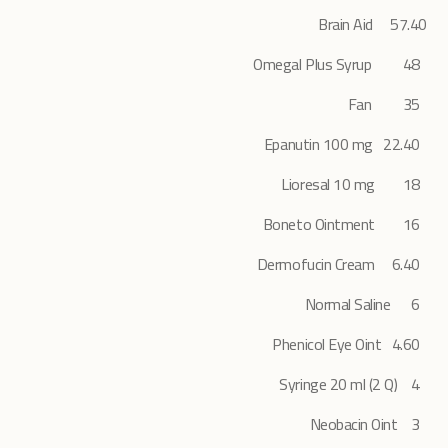
57.40 Brain Aid
48 Omegal Plus Syrup
35 Fan
22.40 Epanutin 100 mg
18 Lioresal 10 mg
16 Boneto Ointment
6.40 Dermofucin Cream
Normal Saline
6
4.60 Phenicol Eye Oint
Syringe 20 ml (2 Q)
4
Neobacin Oint
3