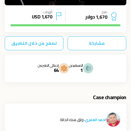
منجز
الهدف
دولار
1,670
USD
1
,
6
7
0
مشاركة
تصفح من خلال التطبيق
المستفيدين
إجمالي المتبرعين
64
1
Case champion
احمد العمري
، وثق هذه الحالة