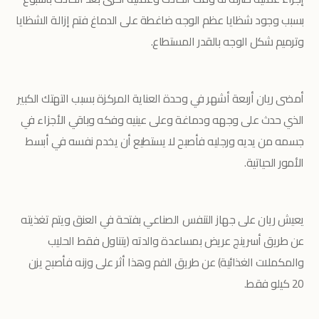
بسبب وجود شظايا عظم الوجه ضاغطة على الدماغ فتم إزالة الشظايا
وترميم شكل الوجه بالقدر المستطاع.
أمضى ريان أربعة أشهر في وحدة العناية المركزة بسبب التهتك الكبير
الذي حدث على وجهه ودماغة وعلى عينيه وفكه وباقي الأجزاء في
جسمه من يديه ورجليه فأصبح لا يستطيع أن يخدم نفسه في أبسط
الأمور الحياتية.
يعيش ريان على جهاز التنفس الصناعي بفتحة في العنق ويتم تغذيته
عن طريق أسرينج عريض بمساعدة والدته (يتناول فقط الحليب
والمكملات الغذائية) عن طريق الفم وهذا أثر على وزنه فأصبح يزن
20 كيلو فقط.