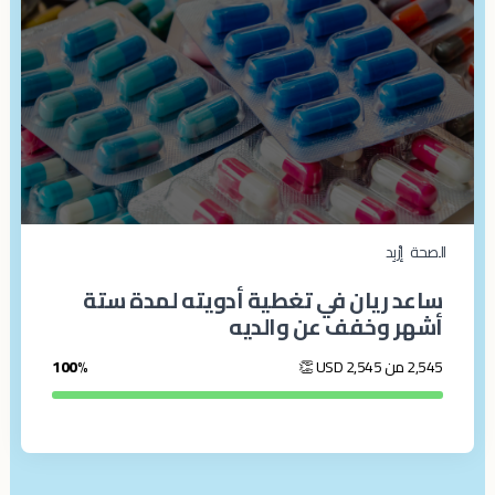
الصحة
إرْبِد‎
ساعد ريان في تغطية أدويته لمدة ستة
أشهر وخفف عن والديه
2,545 من 2,545
USD
👏
100%