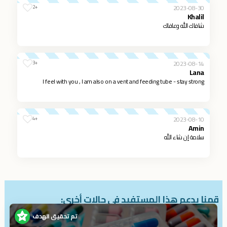
2023-08-30
+2
Khalil
شافاك الله وعافاك
2023-08-14
+3
Lana
I feel with you , I am also on a vent and feeding tube - stay strong
2023-08-10
+4
Amin
سلامة إن شاء الله
قمنا بدعم هذا المستفيد في حالات أخرى:
تم تحقيق الهدف