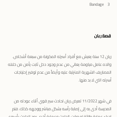
Bandage
3
قصة ريان
ريان 12 سنة يعيش مع أفراد أسرته المكونة من سبعة أشخاص.
والده عامل مياومة يعاني من عدم وجود دخل ثابت يأمن من خلاله
المصاريف الشهرية المترتبة عليه وأيضاً من عدم توفير إحتياجات
أسرته التي لا بد منها.
في شهر 11/2022 تعرض ريان لحادث سير قوي أثناء عودته من
المدرسة أدى به إلى إصابة رأسه بشكل مباشر ووجهه كذلك. فتم
إجراء عملية طارئة له وقت الحادث وعملية أخرى بعد الحادث بأسبوع