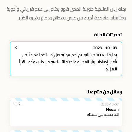
رحلة ريان العلاجية طويلة المدى فهو يحتاج إلى علاج فيزيائي وأدوية
ومتابعات عند عدة أطباء من عيون وعظام ودماغ وغيره الكثير.
تحديثات الحالة
03 - 10 - 2023
بما يقارب 900 دينار التي تم تجميعها بفضل إحسانكم لقد بدأنا في
تأمين إحتياجات ريان الغذائية والطبية الأساسية من حليب وأدو...
اقرأ
المزيد
رسائل من متبرعينا
2023-10-07
+2
Husam
الف حمدلله على سلامتك