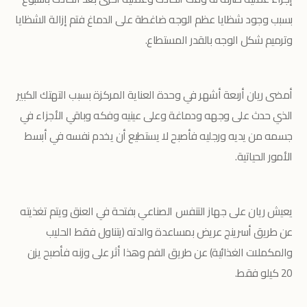
بسبب وجود شظايا عظم الوجه ضاغطة على الدماغ فتم إزالة الشظايا
وترميم شكل الوجه بالقدر المستطاع.
أمضى ريان أربعة أشهر في وحدة العناية المركزة بسبب التهتك الكبير
الذي حدث على وجهه ودماغة وعلى عينيه وفكه وباقي الأجزاء في
جسمه من يديه ورجليه فأصبح لا يستطيع أن يخدم نفسه في أبسط
الأمور الحياتية.
يعيش ريان على جهاز التنفس الصناعي بفتحة في العنق ويتم تغذيته
عن طريق أسرينج عريض بمساعدة والدته (يتناول فقط الحليب
والمكملات الغذائية) عن طريق الفم وهذا أثر على وزنه فأصبح يزن
20 كيلو فقط.