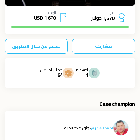
منجز
الهدف
دولار
1,670
USD
1
,
6
7
0
مشاركة
تصفح من خلال التطبيق
المستفيدين
إجمالي المتبرعين
64
1
Case champion
احمد العمري
، وثق هذه الحالة