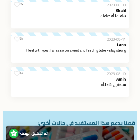
2023-08-30
+2
Khalil
شافاك الله وعافاك
2023-08-14
+3
Lana
I feel with you , I am also on a vent and feeding tube - stay strong
2023-08-10
+4
Amin
سلامة إن شاء الله
قمنا بدعم هذا المستفيد في حالات أخرى:
تم تحقيق الهدف