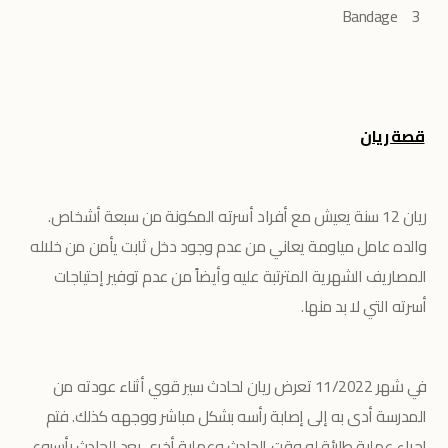
Bandage
3
قصة ريان
ريان 12 سنة يعيش مع أفراد أسرته المكونة من سبعة أشخاص.
والده عامل مياومة يعاني من عدم وجود دخل ثابت يأمن من خلاله
المصاريف الشهرية المترتبة عليه وأيضاً من عدم توفير إحتياجات
أسرته التي لا بد منها.
في شهر 11/2022 تعرض ريان لحادث سير قوي أثناء عودته من
المدرسة أدى به إلى إصابة رأسه بشكل مباشر ووجهه كذلك. فتم
إجراء عملية طارئة له وقت الحادث وعملية أخرى بعد الحادث بأسبوع