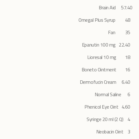
57.40 Brain Aid
48 Omegal Plus Syrup
35 Fan
22.40 Epanutin 100 mg
18 Lioresal 10 mg
16 Boneto Ointment
6.40 Dermofucin Cream
Normal Saline
6
4.60 Phenicol Eye Oint
Syringe 20 ml (2 Q)
4
Neobacin Oint
3