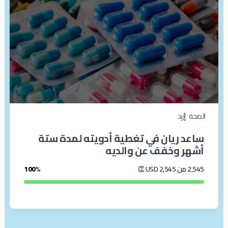
الصحة
إرْبِد‎
ساعد ريان في تغطية أدويته لمدة ستة
أشهر وخفف عن والديه
2,545 من 2,545
USD
👏
100%