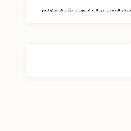
تعمال والتصرف في نقود الزكاة المدفوعة له وفقًا لما هو مذكور لتوفير