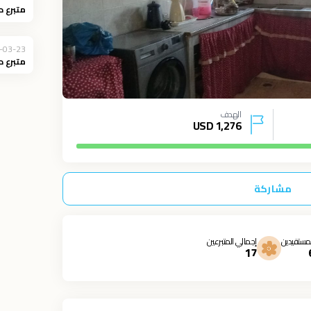
متبرع د
-03-23
متبرع د
الهدف
USD
1,276
مشاركة
مستفيدين
إجمالي المتبرعين
17