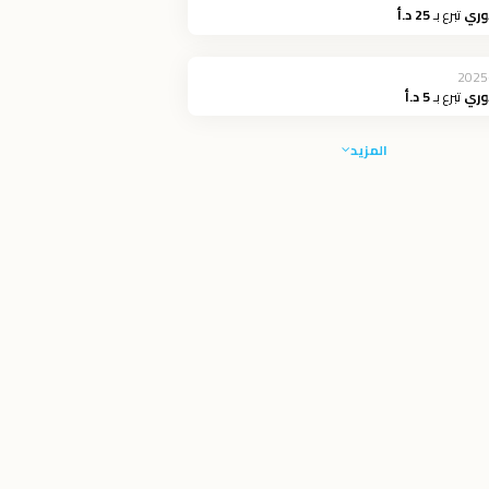
وري
تبرع بـ
25 د.أ
2025
وري
تبرع بـ
5 د.أ
المزيد