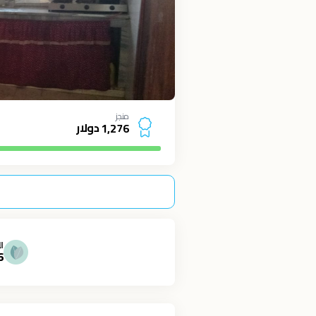
منجز
دولار
1
,
2
7
6
ال
6