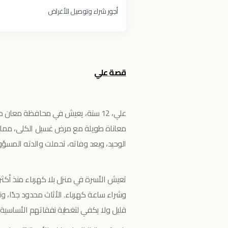
أجور شراء وتوصيل للأغراض
قصة علي
علي، 12 سنة، يعيش في محافظة معان 
معاناة طويلة مع مرض غسيل الكلى، مما ج
الوحيد، وبعد وفاته، تحملت والدته المس
تعيش الأسرة في منزل بلا كهرباء منذ أكث
وشراء ساعة كهرباء. الأثاث محدود جدًا، وت
قليل ولا يكفي لتغطية نفقاتهم الأساسية