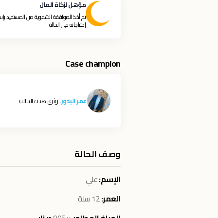
مؤهل لزكاة المال
تم أخذ الموافقة الشفوية من المستفيد بإس
إحتياجاته في الحالة
Case champion
عمر البدور
، وثق هذه الحالة
وصف الحالة
الإسم:
علي
العمر:
12 سنة