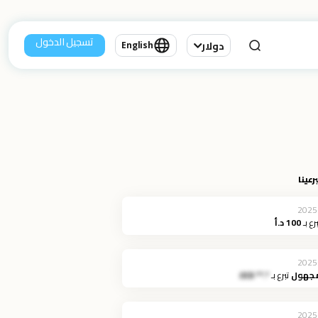
تسجيل الدخول
دولار
English
رعينا
2025
برع بـ
100 د.أ
2025
مجهول
تبرع بـ
*.** JOD
2025