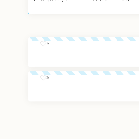
+1
+2