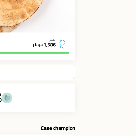
منجز
دولار
1
,
5
8
6
ال
0
Case champion