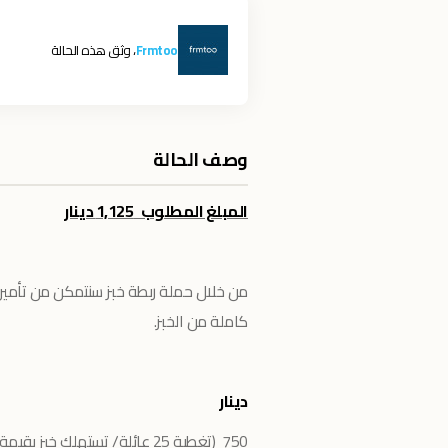
Frmtoo
، وثق هذه الحالة
وصف الحالة
المبلغ المطلوب 1,125 دينار
من خلال حملة ربطة خبز سنتمكن من تأمين 50 عائلة في مخيم جرش (غزة) في الأردن لف
كاملة من الخبز.
دينار
750 (تغطية 25 عائلة/ تستهلك خبز بقيمة 1 دينار يومياً)