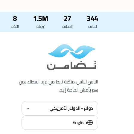
8
1.5M
27
344
الحالات
الحملات
تبرعات
الفئات
الناس للناس. منصّة تربط من يريد العطاء بمن
هم بأمسّ الحاجة إليه.
دولار - الدولار الأمريكي
English