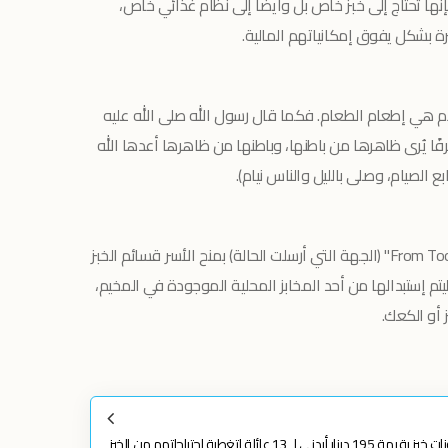
إنها تحتاج إلى خبز خاص بل وأيضاً إلى نظام غذائي خاص،
ة بشكل يفوق إمكانياتهم المالية.
ام هي إطعام الطعام. فكما قال رسول الله صلى الله عليه
ًا يُرى ظاهرها من باطنها، وباطنها من ظاهرها أعدها الله
ع الصيام، وصلى بالليل والناس نيام).
سيقوم إحدى المسؤولين في مجموعة "From Too" (الجهة التي أرسلت الحالة) بمنح الأسر قسائم الخبز
ليتم إستبدالها من أحد المخابز المحلية الموجودة في المخيم،
 أو الكعك.
بحمد الله في 12/12/2023 قمنا بتوفير كوبونات خبز بقيمة 195 دينار أردني لـ 13 عائلة لتغطية إحتياجاتهم من الخبز