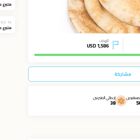
متبرع 
-02-14
متبرع 
الهدف
USD
1,586
مشاركة
مستفيدين
إجمالي المتبرعين
38
5