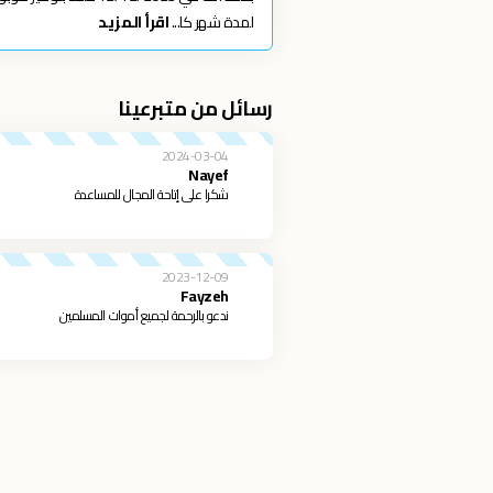
لمدة شهر كا...
اقرأ المزيد
رسائل من متبرعينا
2024-03-04
Nayef
شكرا على إتاحة المجال للمساعدة
2023-12-09
Fayzeh
ندعو بالرحمة لجميع أموات المسلمين