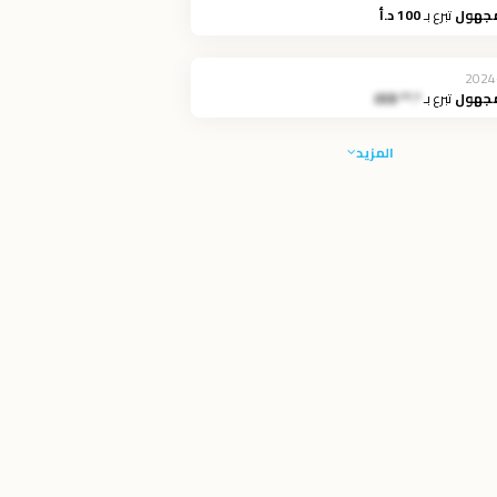
مجهول
تبرع بـ
100 د.أ
2024
مجهول
تبرع بـ
*.** JOD
المزيد