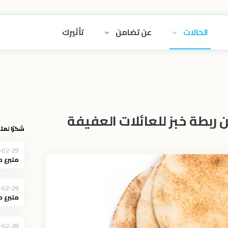
الحالات
عن تضامن
تأثيرك
 ربطة خبز للعائلات العفيفة
شكرًا لمتب
-02-29
متبرع 
-02-29
متبرع 
-02-28