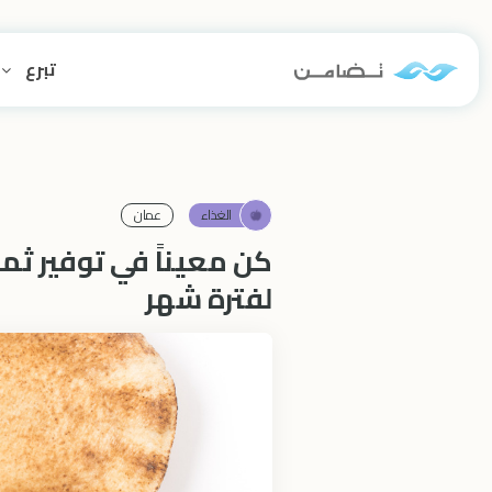
تبرع
الغذاء
عمان
كن معيناً في توفير ثمن
لفترة شهر