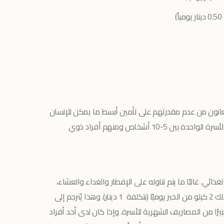
غزة يعانون من عدم مقدرتهم على تأمين أبسط ما يمكن للإنسان
تناوله وهو رغيف الخبز ويتراوح عدد أفراد الأسرة الواحدة بين 5-10 أشخاص ومنهم أفراد ذوي
ذائي. غالبًا ما يتم تناوله على الإفطار والغداء والعشاء،
ويمكن لعائلة مكونة من 7 أفراد أن تستهلك 2 كيلو من الخبز يوميًا (بتكلفة 1 دينار). وهذا يُترجم إلى
ا كبيرًا من المصاريف الشهرية للأسرة. وإذا كان لدى أحد أفراد