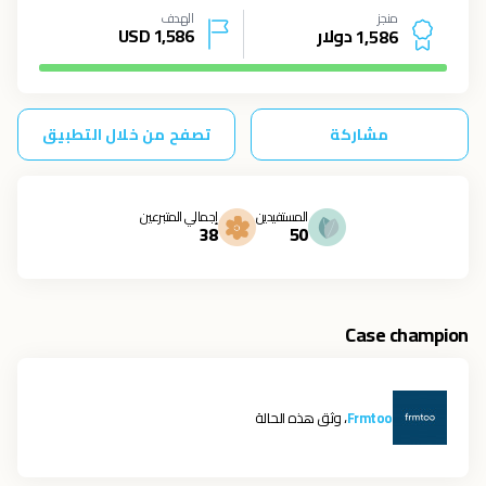
منجز
الهدف
دولار
1,586
USD
1
,
5
8
6
مشاركة
تصفح من خلال التطبيق
المستفيدين
إجمالي المتبرعين
38
50
Case champion
Frmtoo
، وثق هذه الحالة