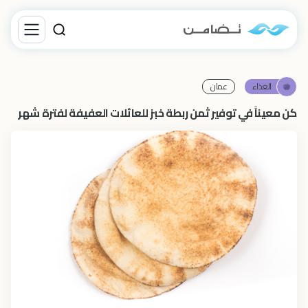
الغذاء
عمان
كن معيناً في توفير ثمن ربطة خبز للعائلات العفيفة لفترة شهر