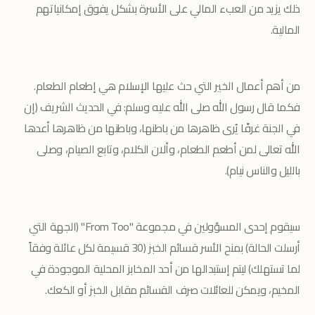
ذلك يزيد من العبء المالي على الأسرة بشكل يفوق إمكانياتهم
المالية.
من أهم أعمال الخير التي حث عليها الإسلام هي إطعام الطعام.
فكما قال رسول الله صلى الله عليه وسلم: في الحديث الشريف (إن
في الجنة غرفًا يُرى ظاهرها من باطنها، وباطنها من ظاهرها أعدها
الله تعالى لمن أطعم الطعام، وألان الكلام، وتابع الصيام، وصلى
بالليل والناس نيام).
سيقوم إحدى المسؤولين في مجموعة "From Too" (الجهة التي
أرسلت الحالة) بمنح الأسر قسائم الخبز (30 قسيمة لكل عائلة وفقاً
لما تستهلك) ليتم إستبدالها من أحد المخابز المحلية الموجودة في
المخيم، ويمكن للعائلات صرف القسائم مقابل الخبز أو الكعك.