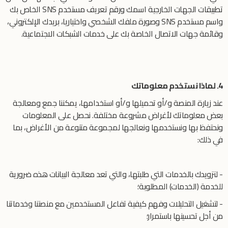
تطبيقات الجهات الخارجية اسمك ورقم تعريف مستخدم SNS الخاص بك
واسم مستخدم SNS وصورة ملفك الشخصي واختياريا، بريدك الإلكتروني،
وقائمة جهات الاتصال الخاصة بك على خدمات الشبكات الاجتماعية.
4. لماذا نستخدم معلوماتك
عند زيارة المنصة و/أو تحميلها و/أو استخدامها، يمكننا جمع ومعالجة
بعض معلوماتك لأغراض مشروعة مختلفة. نحصل على المعلومات
ونحتفظ بها ونستخدمها ونعالجها لمجموعة متنوعة من الأغراض، بما
في ذلك:
- لتزويدك بالخدمات التي طلبتها، والتي تعد معالجة البيانات هذه ضرورية
للخدمة (الخدمات) المطلوبة؛
- لتشغيل التحليلات وفهم كيفية تفاعل المستخدمين مع منصتنا وخدماتنا
من أجل تحسينها باستمرار؛