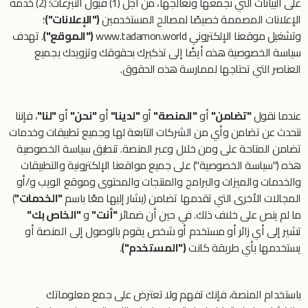
على البيانات التي نجمعها ونعالجها، من أجل (1) قبول التبرعات؛ (2) خدمة
الإعلانات المصممة خصيصًا لمصالح المستخدمين
("الإعلانات")
؛
وتشغيل موقعنا الإلكتروني www.tadamon.world
("الموقع")
. تهدف
سياسة الخصوصية هذه أيضًا إلى تذكيرك بحقوقك وتزويدك بجميع
العناصر التي تحتاجها لممارسة هذه الحقوق.
عندما نقول
"تضامن"
أو
"المنصة"
أو
"لدينا"
أو
"نحن"
أو
"لنا"
، فإننا
نتحدث عن تضامن وأي من الشركات التابعة لها وجميع تطبيقات وخدمات
تضامن المتاحة على ومن خلال وعبر المنصة. تنطبق سياسة الخصوصية
هذه ("سياسة الخصوصية") على جميع مواقعنا الإلكترونية والتطبيقات
والخدمات والميزات والبرامج والمنتجات والمحتوى وموقع الويب و/أو
المجالات الأخرى التي تقدمها تضامن (يشار إليها معًا باسم
"الخدمات"
)
ما لم ينص على خلاف ذلك. في حين أن ضمائر
"أنت"
و
"الخاص بك"
تشير إلى أي زائر أو مستخدم أو شخص يقوم بالوصول إلى المنصة أو
يستخدمها بأي طريقة كانت
("المستخدم")
.
باستخدام المنصة، فإنك تفهم ولا تعترض على جمع معلوماتك