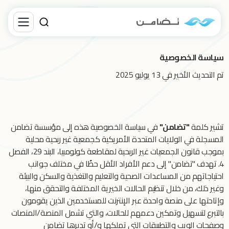
سياسة الخصوصية
تم التحديث الأخير في 13 يوليو 2025
تشير كلمة
"تضامن"
في سياسة الخصوصية هذه إلى مؤسسة تضامن
المسجلة في الولايات المتحدة الأمريكية كجمعية غير ربحية محلية
بموجب قانون الجمعيات غير الربحية لمقاطعة كولومبيا، البند 29، الفصل
4. تهدف "تضامن" إلى دعم الأفراد الأقل حظًا في مختلف جوانب
احتياجاتهم من المساعدات الصحية والتعليم والتغذية والسكن والبيئة
وغير ذلك، من خلال تنظيم الحالات الخيرية المختلفة والتحقق منها،
وإتاحتها على منصة واحدة عبر الإنترنت للمستخدمين الذين يقومون
بالتبرع لتسهيل وتمكين دعمهم للحالات، والتي تشمل المنصة/المنصات
وصفحات الويب والتطبيقات التي تملكها و/أو تديرها تضامن