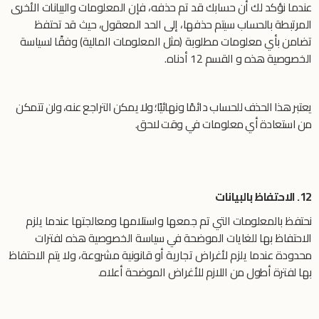
عندما نؤكد لك أن حسابك قد تم حذفه، فإن المعلومات والبيانات الأخرى
المرتبطة بالحساب سيتم حذفها، إلى الحد المعقول، حيث قد تحتفظ
تضامن بأي معلومات مطلوبة (مثل المعلومات المالية) وفقًا لسياسة
الخصوصية هذه و القسم 12 أدناه
.
يعتبر
هذا
الحذف
للحساب
دائمًا
ونهائيًا؛
ولا
يمكن
التراجع
عنه،
ولن
تتمكن
من
استعادة
أي
معلومات في وقت
لاحق
.
12. الاحتفاظ بالبيانات
نحتفظ بالمعلومات التي تم جمعها واستلامها ومعالجتها عندما يلزم
الاحتفاظ بها للغايات الموضحة في سياسة الخصوصية هذه لفترات
محدودة عندما يلزم لأغراض تجارية أو قانونية مشروعة، ولا يتم الاحتفاظ
بها لفترة أطول من اللازم للأغراض الموضحة أعلاه.