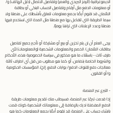
الديموغرافية (الرمز البريدي والعمر) وتفاصيل الاتصال (دليل الهاتف) و/
أو معلومات الدفع مثل أرقام وتفاصيل الحساب البنكي أو بطاقة
الائتمان. قد نقوم أيضًا بجمع معلومات تتعلق بأنشطتك على منصتنا ولا
سيما الطريقة التي تتفاعل بها مع منصتنا مثل المدة التي تستخدم فيها
منصتنا وعدد الإعلانات التي تراها يوميًا.
يرجى العلم أن لن يتم تخزين أو بيع أو مشاركة أو تأجير جميع تفاصيل
بطاقات الائتمان/ الخصم والمعلومات الشخصية (والمعلومات) لأي
طرف ثالث - باستثناء ما هو مذكور في سياسة الخصوصية هذه، الأحكام
والشروط الخاصة بتضامن، أو كما هو مطلوب من قبل أي اطراف ثالثة
معالجات دفع (قنوات الدفع/ بوابات الدفع، إلخ)، المؤسسات الحكومية
و/أو القانون.
- التبرع عبر المنصة:
إذا قدمت تبرعًا عبر المنصة، فسيطلب منك تقديم معلومات طريقة
الدفع المفضلة لديك بالإضافة إلى معلوماتك الشخصية كونك قمت
بإنشاء حساب على المنصة. قد نقوم أيضًا بجمع المعلومات كما هو