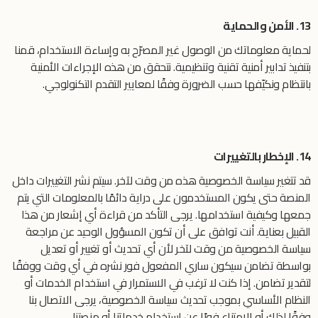
13. الأمن والحماية
لحماية معلوماتك من الوصول غير المصرّح به وإساءة الاستخدام، قمنا
بتنفيذ تدابير أمنية تقنية وتنظيمية. نتحقق من هذه الإجراءات الأمنية
بانتظام ونكيّفها حسب الضرورة وفقًا لمعايير التقدم التكنولوجي.
14. الإخطار بالتغييرات
قد تتغير سياسة الخصوصية هذه من وقت لآخر. سيتم نشر التغييرات داخل
المنصة حتى يكون المستخدمون على دراية دائمًا بالمعلومات التي يتم
جمعها وكيفية استخدامها. يرجى التأكد من قراءة أي إشعار من هذا
القبيل بعناية. أنت توافق على أن تكون المسؤول الوحيد عن مراجعة
سياسة الخصوصية من وقت لآخر لأن أي تحديث أو تغيير أو تعديل
بواسطة تضامن سيكون ساري المفعول فور نشره في أي وقت ووفقًا
لتقدير تضامن. إذا كنت لا ترغب في الاستمرار في استخدام الخدمات أو
النظام الأساسي بموجب تحديث سياسة الخصوصية، يرجى الاتصال بنا
وفقًا لذلك أو الامتناع فورًا عن استخدام خدماتنا أو منصتنا.