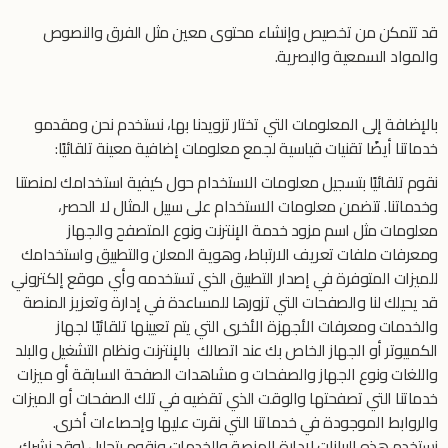
قد تتمكن من تخصيص وإنشاء محتوى معين مثل الفرق والنصوص
والمواد السمعية والبصرية.
بالإضافة إلى المعلومات التي تختار تزويدنا بها، نستخدم نحن ومقدمو
خدماتنا أيضًا تقنيات قياسية لجمع معلومات إضافية معينة تلقائيًا:
نقوم تلقائيًا بتسجيل معلومات الاستخدام حول كيفية استخدامك لمنصتنا
وخدماتنا. تتضمن معلومات الاستخدام على سبيل المثال لا الحصر،
معلومات مثل اسم مزود خدمة الإنترنت ونوع المتصفح والجهاز
ومعرفات ملفات تعريف الارتباط، وهوية المعلن والتطبيق واستخدامك
للميزات المتوفرة في إصدار التطبيق الذي تستخدمه وأي موقع إلكتروني
قد يحيلك لنا والصفحات التي تزورها للمساعدة في إدارة وتعزيز المنصة
والخدمات ومعرفات الأجهزة الأخرى التي يتم تعيينها تلقائيًا لجهاز
الكمبيوتر أو الجهاز الخاص بك عند اتصالك بالإنترنت ونظام التشغيل والبلد
واللغات ونوع الجهاز والصفحات و مشاهدات الصفحة السابقة أو ميزات
خدماتنا التي تصفحتها والوقت الذي تقضيه في تلك الصفحات أو الميزات
والروابط الموجودة في خدماتنا التي نقرت عليها وإحصاءات أخرى.
نستخدم هذه البيانات لإدارة المنصة والخدمات ونقوم بتحليل (وقد نشرك