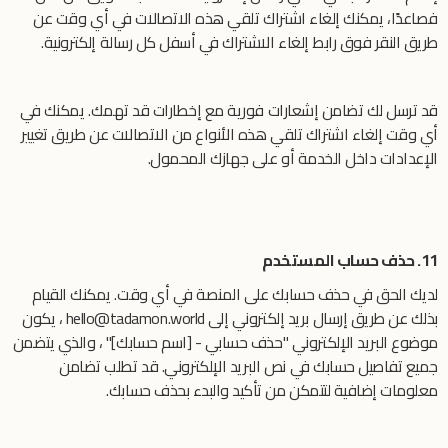
فصاعدًا، يمكنك إلغاء اشتراك تلقي هذه الاتصالات في أي وقت عن
طريق النقر فوق رابط إلغاء الاشتراك في أسفل كل رسالة إلكترونية.
قد ترسل لك تضامن إشعارات فورية مع إخطارات قد تهمك. يمكنك في
أي وقت إلغاء اشتراك تلقي هذه الأنواع من الاتصالات عن طريق تغيير
الإعدادات داخل الخدمة أو على جهازك المحمول.
11.
حذف حساب المستخدم
لديك
الحق
في
حذف
حسابك
على
المنصة
في
أي
وقت
.
يمكنك
القيام
بذلك
عن
طريق
إرسال
بريد
إلكتروني
إلى
hello@tadamon.world
،
يكون
موضوع
البريد
الإلكتروني
"
حذف
حسابي
- [
اسم
حسابك
]"
،
والذي
يتضمن
جميع
تفاصيل
حسابك
في
نص
البريد
الإلكتروني
.
قد
تطلب
تضامن
معلومات
إضافية
لتتمكن
من
تأكيد والبدء بحذف
حسابك
.