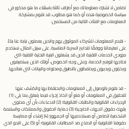
تضامن لا تشارك معلوماتك مع أطراف ثالثة باستثناء ما هو مذكور في
سياسة الخصوصية هذه أو كما هو مطلوب. قد نقوم بمشاركة
المعلومات مع الفئات التالية من المستلمين:
- نقدم المعلومات للشركاء الموثوق بهم والذين يعملون نيابة عنا بناءً
على تعليماتنا ووفقًا للتدابير السرية المناسبة. على سبيل المثال، نستخدم
مزودي الخدمات التقنية الذين قد يشغلون البنية التحتية التقنية التي
نحتاجها لتوفير الخدمة، وعلى وجه الخصوص، أولئك الذين يستضيفون
ويخزنون ويديرون ويحتفظون بالتطبيق ومحتواه والبيانات التي نعالجها.
- قد نقوم بالوصول إلى المعلومات والاحتفاظ بها والكشف عنها
للتحقيق في المعلومات أو منع أو اتخاذ إجراء فيما يتعلق بما يلي: (1)
الإجراءات القانونية والطلبات القانونية؛ (2) الادعاءات بأن أي محتوى
ينتهك حقوق الجهات الخارجية؛ (3) حماية الحقوق والممتلكات والسلامة
الشخصية لتضامن أو مستخدميها أو الجمهور؛ (4) إنشاء أو ممارسة
حقوقنا القانونية أو الدفاع ضد المطالبات القانونية؛ أو (5) على النحو الذي