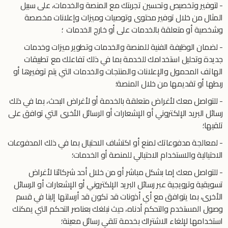
- لتوفير وتخصيص وتحسين تجربتك مع المنصة والخدمات، على سبيل
المثال من خلال توفير محتوى وتوصيات وميزات وإعلانات مخصصة
وشخصية أو متعلقة بالخدمات على أو خارج الخدمات ؛
- لضمان الوظيفة الفنية للمنصة والخدمات وتطوير ميزات وخدمات
جديدة وتحليل استخدامك للخدمة بما في ذلك تفاعلك مع تطبيقات
الهاتف المحمول والإعلانات والمنتجات والخدمات التي يتم توفيرها أو
ربطها أو تقديمها من خلال المنصة؛
- للتواصل معك لأغراض متعلقة بالخدمة أو لأغراض البحث، بما في ذلك
رسائل البريد الإلكتروني أو الإشعارات أو الرسائل الأخرى التي توافق على
تلقيها؛
- لمعالجة مدفوعاتك لمنع أو اكتشاف الاحتيال بما في ذلك المدفوعات
الاحتيالية والاستخدام الاحتيالي للمنصة أو الخدمات؛
- للتواصل معك إما بشكل مباشر أو من خلال أحد شركائنا لأغراض
تسويقية وترويجية عبر رسائل البريد الإلكتروني أو الإشعارات أو الرسائل
الأخرى، بما يتوافق مع أي أذونات قد تكون قد أرسلتها إلينا في قسم
وصول المستخدم والتحكم أدناه، حيث نبلغك بعناصر التحكم التي يمكنك
استخدامها لإلغاء الاشتراك بخدمة تلقي رسائل معينة؛