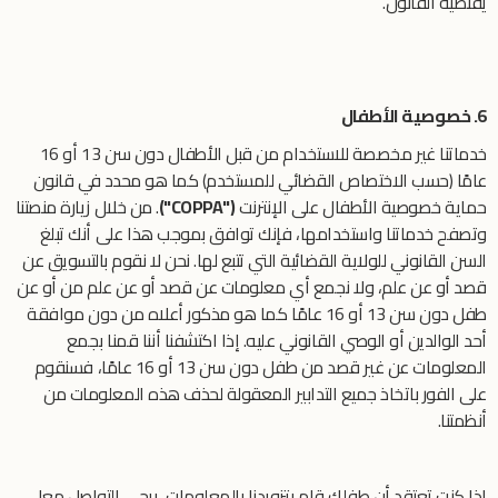
يقتضيه القانون.
6. خصوصية الأطفال
خدماتنا غير مخصصة للاستخدام من قبل الأطفال دون سن 13 أو 16
عامًا (حسب الاختصاص القضائي للمستخدم) كما هو محدد في قانون
حماية خصوصية الأطفال على الإنترنت
("COPPA")
. من خلال زيارة منصتنا
وتصفح خدماتنا واستخدامها، فإنك توافق بموجب هذا على أنك تبلغ
السن القانوني للولاية القضائية التي تتبع لها. نحن لا نقوم بالتسويق عن
قصد أو عن علم، ولا نجمع أي معلومات عن قصد أو عن علم من أو عن
طفل دون سن 13 أو 16 عامًا كما هو مذكور أعلاه من دون موافقة
أحد الوالدين أو الوصي القانوني عليه. إذا اكتشفنا أننا قمنا بجمع
المعلومات عن غير قصد من طفل دون سن 13 أو 16 عامًا، فسنقوم
على الفور باتخاذ جميع التدابير المعقولة لحذف هذه المعلومات من
أنظمتنا.
إذا كنت تعتقد أن طفلك قام بتزويدنا بالمعلومات، يرجى التواصل معا