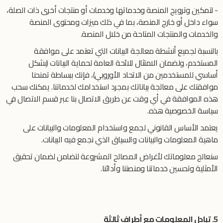
- لتمكين وترويج المنصة وخدماتها وخدمات أو منتجات أخرى ذات الصلة،
سواء داخل أو خارج المنصة، بما في ذلك ميزات ومحتوى المنصة
والخدمات والمنتجات المتاحة من خلال المنصة.
بالنسبة لجميع أنشطة معالجة البيانات التي تعتمد على موافقة
المستخدم، ولضمان الامتثال للائحة العامة لحماية البيانات (بشكل
أساسي للمستخدمين من الاتحاد الأوروبي)، فإنك ببساطة تمنحنا
موافقتك على معالجة بياناتك بمجرد استخدامك لخدماتنا. يمكنك سحب
هذه الموافقة في أي وقت عن طريق الاتصال بنا عبر قسم الاتصال في
سياسة الخصوصية هذه.
يعتمد الأساس القانوني لجمع واستخدام المعلومات والبيانات على
ماهية المعلومات والبيانات والسياق الذي نجمع فيه البيانات.
سنعالج معلوماتك لأغراض المصالح المشروعة لتضامن لضمان تحقيق
الأمثلية وتحسين خدماتنا ومنصتنا وأدائنا.
5. تبادل المعلومات مع أطراف ثالثة