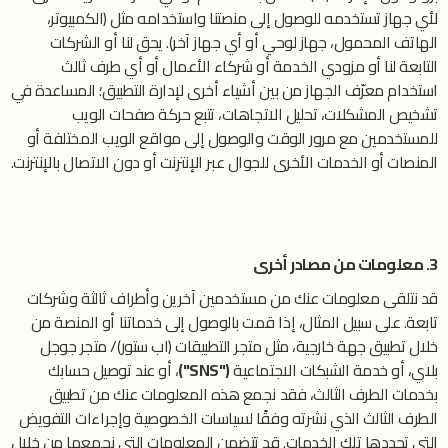
لأي جهاز تستخدمه للوصول إلى منصتنا واستخدامه مثل (الكمبيوتر،
الهاتف المحمول، جهاز لوحي أو أي جهاز آخر). يحق لنا أو الشركات
التابعة لنا أو مزودي الخدمة أو شركاء الأعمال أو أي طرف ثالث
استخدام معرّف الجهاز من بين أشياء أخرى لإدارة التطبيق؛ المساعدة في
تشخيص المشكلات، تحليل الاتجاهات، تتبع حركة صفحات الويب
للمستخدمين مع مرور الوقت والوصول إلى مواقع الويب المختلفة أو
المنصات أو الخدمات الأخرى للجوال عبر الإنترنت أو دون الاتصال بالإنترنت.
3. معلومات من مصادر أخرى
قد نتلقى معلومات عنك من مستخدمين آخرين وأطراف ثالثة وشركات
تابعة. على سبيل المثال، إذا قمت بالوصول إلى خدماتنا أو المنصة من
خلال تطبيق جهة خارجية، مثل متجر التطبيقات (اب ستور)/ متجر جوجل
بلاي، أو خدمة الشبكات الاجتماعية
("SNS")
، أو عند توصيل حسابك
بخدمات الطرف الثالث، فقد نجمع هذه المعلومات عنك من تطبيق
الطرف الثالث الذي نشرته وفقًا لسياسات الخصوصية وإجراءات التفويض
التي تحددها تلك الخدمات. قد تتضمن المعلومات التي نجمعها من خلال