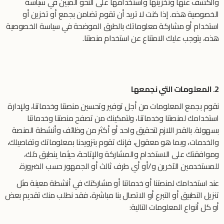
والكشف عنها وتخزينها واستخدامها على النحو المبين في سياسة
الخصوصية هذه. إذا كنت لا تريد أن تقوم تضامن بجمع أو تخزين أو
استخدام أو مشاركة معلوماتك بالطرق الموضحة في سياسة الخصوصية
هذه، يتوجب عليك الامتناع عن استخدام منصتنا.
2. المعلومات التي نجمعها
نقوم بجمع المعلومات من أجل توفير وتحسين منصتنا وخدماتنا، ولإدارة
استخدامك لمنصتنا وخدماتنا، ولتمكينك من تصفح منصتنا وخدماتنا
بسهولة. بالقدر اللازم لتحقيق واحد أو أكثر من وظائف وأنشطة المنصة
والخدمات، وبما هو معقول، فإنك تقوم بتزويدنا بمعلوماتك وتفاصيلك،
وموافقتك على الاستخدام والمشاركة والإتاحة، حيثما ينطبق ذلك،
للمستخدمين الآخرين و/أو أي طرف ثالث أو الجمهور حسب الضرورة.
عند استخدامك لمنصتنا أو خدماتنا أو مشاركتك في أنشطة معينة مثل
تنزيل التطبيق أو التبرع أو الاتصال بنا مباشرة، فقد نطلب منك تقديم بعض
أو كل أنواع المعلومات التالية: