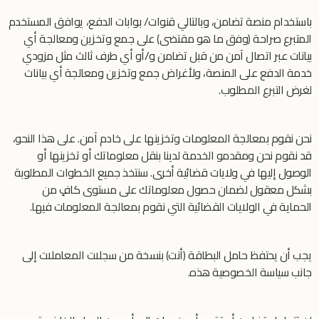
باستخدام منصة تضامن، وبالتالي قنوات/ بوابات الدفع، يوافق المستخدم
المتبرع صراحة (وفق ما هو مقتضى) على جمع وتخزين ومعالجة أي
بيانات عبر اتصال آمن من قبل تضامن و/أو أي طرف ثالث مثل مزودي
خدمة الدفع على المنصة، ولأغراض جمع وتخزين ومعالجة أي بيانات
لغرض التبرع المطلوب.
نحن نقوم بمعالجة المعلومات وتخزينها على خادم آمن. على هذا النحو،
قد نقوم نحن ومقدمو الخدمة لدينا بنقل معلوماتك أو تخزينها أو
الوصول إليها في ولايات قضائية أخرى. سنتخذ جميع الخطوات المطلوبة
بشكل معقول لضمان حصول معلوماتك على مستوى كافٍ من
الحماية في الولايات القضائية التي نقوم بمعالجة المعلومات فيها.
يجب أن يحتفظ حامل البطاقة (أنت) بنسخة من سجلات المعاملات إلى
جانب سياسة الخصوصية هذه.