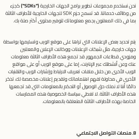
نحن نستخدم مجموعات تطوير برامج الجهات الخارجية
("SDKs")
كجزء
من وظائف خدماتنا. قد تسمح حزم SDK للجهات الخارجية للأطراف الثالثة
بما في ذلك المعلنون بجمع معلوماتك لتوفير محتوى أكثر صلة بك.
يتم تحديد بعض الإعلانات التي تراها على موقع الويب وتسليمها بواسطة
جهات خارجية، مثل شبكات الإعلانات ووكالات الإعلان والمعلنين
ومزودي قطاعات الجمهور. قد تجمع هذه الأطراف الثالثة معلومات
عنك وعن أنشطتك عبر الإنترنت، إما على موقع الويب أو على مواقع
الويب الأخرى من خلال ملفات تعريف الارتباط وإشارات الويب والتقنيات
الأخرى في محاولة لفهم اهتماماتك وتقديم إعلانات مخصصة لك. تذكر
دائمًا أننا لا نملك حق الوصول أو التحكم بالمعلومات التي قد تجمعها
هذه الأطراف الثالثة. لا تغطي سياسة الخصوصية هذه الممارسات
الخاصة بهذه الأطراف الثالثة المتعلقة بالمعلومات.
8. منصات التواصل الاجتماعي