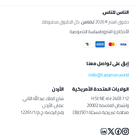
الناس للناس.
حقوق النشر © 2026
تضامن
. كل الحقوق محفوظة.
الأحكام و الشروط
سياسة الخصوصية
إبقَ على تواصل معنا
hello@tadamon.world
الولايات المتحدة الأمريكية
الأردن
712 H St NE ste 2403
شارع الملك عبدالله الثاني
واشنطن العاصمة 20002
عمان، الأردن
منظمة غير ربحية مسجلة 501(c)(3)
رقم الرخصة: ج.م/12261/1