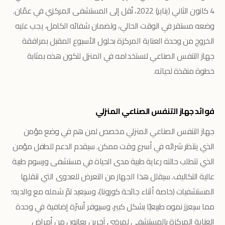
4 كانون الثاني (يناير) 2022، نُقل إلى المستشفى المركزي في عمّان.
وضعه مستقر في الوقت الحالي، ولضمان شفائه الكامل، يجب عليه
الخروج من وحدة العناية المركزة بحلول الأسبوع المقبل بمرافقة
جهاز التنفس الصناعي لاستخدامه في المنزل لتكون هذه بمثابة
خطوة منقذة لحياته.
فوائد جهاز التنفس الصناعي المنزلي
جهاز التنفس الصناعي المنزلي مخصص لمن هم في وضع مؤمن
الذي ينتظر شرائه في أسرع وقت ممكن. سيقدم الدعم للطفل مؤمن
الذي تتطلب حالته رعاية طبية مدى الحياة في مستشفى ورسوم طبية
عالية التكاليف. سيقلل هذا الجهاز من التعرض للعدوى التي تنقلها
المستشفيات (خاصة أثناء جائحة كورونا)، وسيعيد لمّ شمله مع والديه؛
مما سيعزز نموه طبيعيًا بشكل كبير، وسيوفر أسرّة إضافية في وحدة
العناية المركزة بالمستشفى لمرضى آخرين يعانون من أمراض