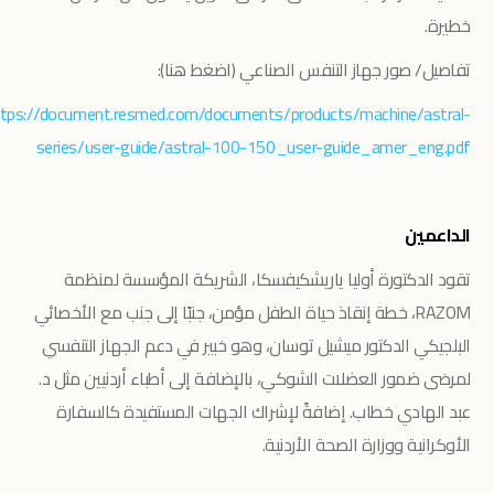
خطيرة.
تفاصيل/ صور جهاز التنفس الصناعي (اضغط هنا):
tps://document.resmed.com/documents/products/machine/astral-
series/user-guide/astral-100-150_user-guide_amer_eng.pdf
الداعمين
تقود الدكتورة أوليا ياريشكيفسكا، الشريكة المؤسسة لمنظمة
RAZOM، خطة إنقاذ حياة الطفل مؤمن، جنبًا إلى جنب مع الأخصائي
البلجيكي الدكتور ميشيل توسان، وهو خبير في دعم الجهاز التنفسي
لمرضى ضمور العضلات الشوكي، بالإضافة إلى أطباء أردنيين مثل د.
عبد الهادي خطاب. إضافةً لإشراك الجهات المستفيدة كالسفارة
الأوكرانية ووزارة الصحة الأردنية.