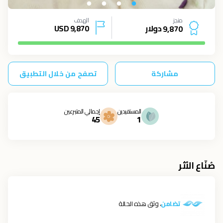
منجز
الهدف
دولار
9,870
USD
9
,
8
7
0
مشاركة
تصفح من خلال التطبيق
المستفيدين
إجمالي المتبرعين
45
1
صُنّاع الأثر
تضامن
، وثق هذه الحالة