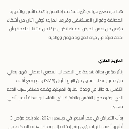
هذا جزء صغير فواتير كثيرة مكلفة (كالحقن باهظة الثمن والأدوية
المختلفة وفواتير المستشفى وغيرها المزيد). توفي اثنان من أشقاء
مؤمن من نفس المرض. ندعوك لتكون جزءًا من عائلتنا الداعمة وأن
تحدث فرقًا في حياة المولود مؤمن ووالديه.
التاريخ الطبي
يتأثر مؤمن بحالة شديدة من الاضطراب العصبي العضلي. فهو يعاني
من ضمور عضلي فقري من النوع الأول (SMA) ويتم وضع أنابيب
التنفس له حاليًا في وحدة العناية المركزة. وضعه مستقر بسبب الدعم
الذي يوفره جهاز التنفس والتغذية التي يتلقاها بواسطة أنبوب أنفي
معدي.
بدأت الأعراض في عمر أسبوع. في ديسمبر 2021، عند بلوغ مؤمن 3
أشهر، أصيب بالتهاب رئوي وتم إدخاله إلى وحدة العناية المركزة. في