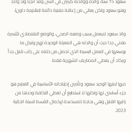
سعود 15 سنة. والده ووالدته كبيران في السن وقد أنجبا ولد واحد
وهو سعود ولكن يعاني من إعاقة ذهنية دائمة (متلازمة داون).
والد سعود لايعمل بسبب وضعه الصحي، والوضع الاقتصادي للأسرة
متدني جدا حيث أن والدته هي المعيلة الوحيدة لهم وتبذل ما
بوسعها في العمل البسيط الذي تحصل من خلاله على راتب قليل جداً
ويكاد أن يغطي المصاريف الشهرية فقط.
حبها لابنها الوحيد سعود وتأمين إحتياجاته الأساسية في التعليم هو
جزء أساسي لها ولكنها لا تستطيع أن تغطي التكلفة وحدها من
راتبها القليل وهي بحاجة للمساعدة لإكمال القسط للسنة الحالية
2023.