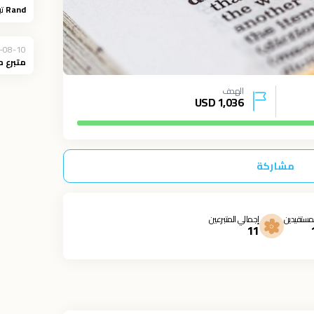
Rand
تب
-08-10
متبرع 
الهدف
USD
1,036
مشاركة
مستفيدين
إجمالي المتبرعين
11