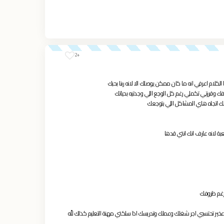
+2
كلام اعرفي انه ما كان ممكن يوصلك الا لانه ربنا بحبك
ك وقررتي تكملي رغم كل الوجع اللي وجدتيه بحياتك
مك اتجاه هاي المشاكل اللي بتوجعك
عبة لانه عارف انك انتي قدها
 رغم ظروفك
عخير تحتسبي اجر شغلك وعملك وتدريسك اذا سلكتي مهنة التعليم كذلك للّه