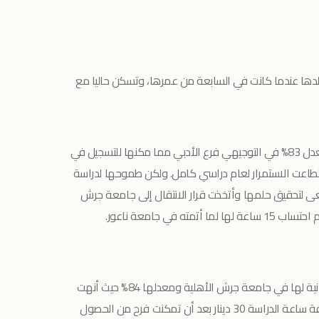
فقدت والدها عندما كانت في السابعة من عمرها، وتسكن حاليا مع
أنهت فرح دراستها الثانوية وحصلت على معدل 83% في التوجيهي فرع الأدبي مما مكنها للتسجيل في
عت الاستمرار لعام دراسي كامل. ولكن طموحها لدراسة
ى لتحقيق حلمها وأتخذت قرار الانتقال إلى جامعة جرش
 في جامعة ناعور.
فرح تدرس حاليا في الفصل الثاني للسنة الثانية لها في جامعة جرش الأهلية ومعدلها 84% حيث أنهت
55 ساعة دراسية من أصل 132 ساعة. تكلفة ساعة الدراسة 30 دينار بعد أن تمكنت فرح من الحصول