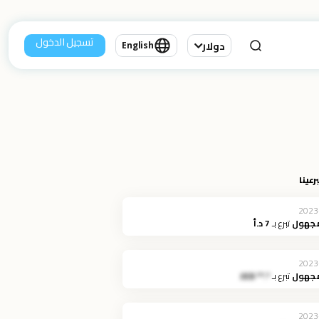
تسجيل الدخول
دولار
English
رعينا
2023
مجهول
تبرع بـ
7 د.أ
2023
مجهول
تبرع بـ
*.** JOD
2023