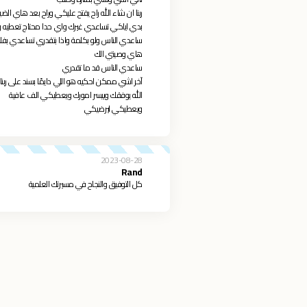
ربنا ان شاء الله راح يفتح عليكي وراح بعد هاي الضي
بدي اياكي تساعدي غيرك واي حدا محتاج تعطيه ولو 
ساعدي الناس ولو بكلمة واذا بتقدري تساعدي بفل
هاي وصيتي الك
ساعدي الناس قد ما تقدري
آخر اشي ممكن احكيه هو اللي دايمًا بسند على ربنا
الله يوفقك وييسر امورك ويعطيكي الف عافية
ويعطيكي ليرضيكي
2023-08-28
Rand
كل التوفيق والنجاح في مسيرتك العلمية