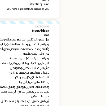
stay strong Farah
you have a great future ahead of you
2023-09-09
NourAldeen
مرحبا
لعل وعسى انه كلامي هذا يغير مسار حياتك وهذا ال
أول اشي انا بشكر جهودك انك ما استسلمتي لظروف
وأنا يمكن ما عشت حالتك فما بقدر اتخيل مدى أل
بدي اياكي تتذكري شغلة
أول اشي ( لن نُعدم خيرًا من ربٍّ يضحك)
ثاني اشي ربنا اختارك لهذا التحدي وهاي الرحلة الص
مش بس قدها انك تكملي وما توقفي
لا هذا انا بقدر اعتبره اشي مهم بس ثانوي
انتي قدها لانه انتي كل يوم لربنا اقرب
وقدها لانه انتي بس لجأتي لربنا
وقدها لانه لما انكسرتي ووقعتي وقعتي ساجدة
قدها لانه قررتي توصلي وتدرسي اللي بدك تدرسيه
بدي منك شغلتين
أول اشي تحتسبي اجر دراستك لربنا وبعد ما تخلصي 
ثاني اشي وهاي بشارة وطلب