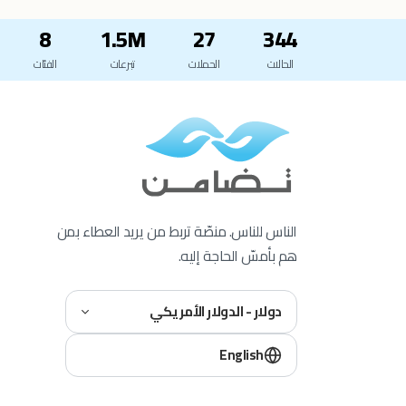
8
1.5M
27
344
الحالات
الحملات
تبرعات
الفئات
الناس للناس. منصّة تربط من يريد العطاء بمن
هم بأمسّ الحاجة إليه.
دولار - الدولار الأمريكي
English