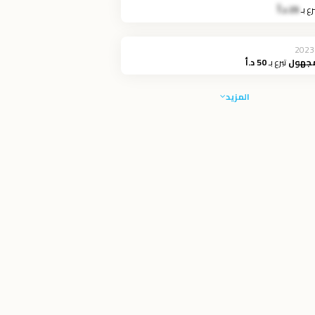
رع بـ
25 د.أ
2023
مجهول
تبرع بـ
50 د.أ
المزيد