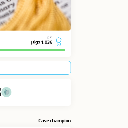
منجز
دولار
1
,
0
3
6
ال
1
Case champion