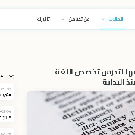
الحالات
عن تضامن
تأثيرك
ها لتدرس تخصص اللغة
شكرًا لمتب
نذ البداية
-09-09
متبرع 
-09-04
متبرع 
-08-28