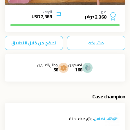
منجز
الهدف
دولار
2,368
USD
2
,
3
6
8
مشاركة
تصفح من خلال التطبيق
المستفيدين
إجمالي المتبرعين
58
168
Case champion
تضامن
، وثق هذه الحالة