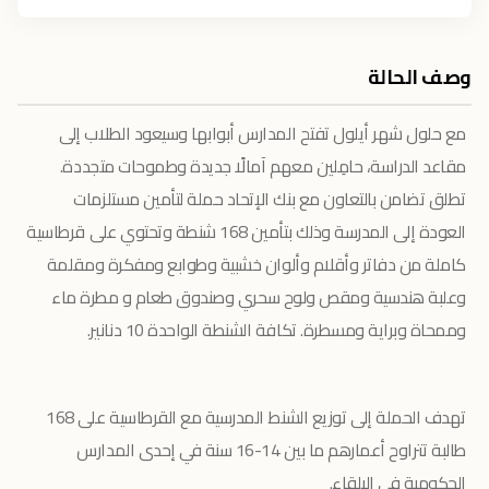
وصف الحالة
مع حلول شهر أيلول تفتح المدارس أبوابها وسيعود الطلاب إلى
مقاعد الدراسة، حامِلين معهم آمالًا جديدة وطموحات متجددة.
تطلق تضامن بالتعاون مع بنك الإتحاد حملة لتأمين مستلزمات
العودة إلى المدرسة وذلك بتأمين 168 شنطة وتحتوي على قرطاسية
كاملة من دفاتر وأقلام وألوان خشبية وطوابع ومفكرة ومقلمة
وعلبة هندسية ومقص ولوح سحري وصندوق طعام و مطرة ماء
وممحاة وبراية ومسطرة. تكافة الشنطة الواحدة 10 دنانير.
تهدف الحملة إلى توزيع الشنط المدرسية مع القرطاسية على 168
طالبة تتراوح أعمارهم ما بين 14-16 سنة في إحدى المدارس
الحكومية في البلقاء.