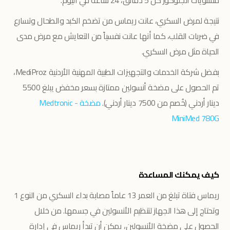
مستويات الجلوكوز كل 5 دقائق، 24 ساعة في اليوم.
نتيجة لمرض السكري، عانت ريماس من تضخم الكبد والطحال وتسارع
في ضربات القلب، كما أنها عانت نفسياً من التعايش مع مرض مدى
الحياة مثل مرض السكري.
بفضل شركة الخدمات والتجهيزات الطبية المهنية الأردنية MediProz،
تم الحصول على مضخة أنسولين ممتازة بسعر مخفض يبلغ 5500
دينار أردني (خُصم من 7500 دينار أردني).
مضخة Medtronic -
MiniMed 780G
كيف يمكنك المساعدة
ريماس فتاة تبلغ من العمر 13 عاماً مصابة بداء السكري من النوع 1
وتحتاج إلى هذا الجهاز لتنظيم الأنسولين في جسمها. من خلال
الحصول على مضخة الأنسولين، يمكن أن تبدأ ريماس في إدارة