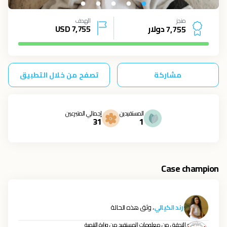
منجز
الهدف
دولار
7,755
USD
7
,
7
5
5
مشاركة
تصفح من خلال التطبيق
المستفيدين
إجمالي المتبرعين
31
1
Case champion
رند الكيالي
، وثق هذه الحالة
تم التحقق من معلومات المستفيد من وزارة التنمية