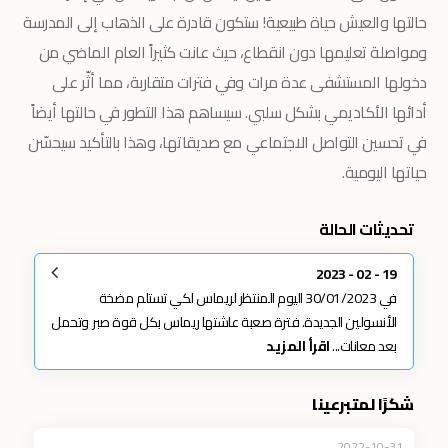
حالتها والعيش حياة طبيعية! ستكون قادرة على الذهاب إلى المدرسة
ومواصلة تعليمها دون انقطاع، حيث عانت كثيراً العام الماضي من
دخولها المستشفى عدة مرات وفي فترات متقاربة، مما أثّر على
أدائها الأكاديمي بشكل سلبي. سيساهم هذا التطور في حالتها أيضاً
في تحسين التواصل الاجتماعي مع صديقاتها، وهذا بالتأكيد سيحسّن
حياتها اليومية.
تحديثات الحالة
19 - 02 - 2023
في 30/01/2023 اليوم المنتظر لريماس لكي تستلم مضخة
الأنسولين الجديدة. فترة صعبة عاشتها ريماس بكل قوة صبر وتحمل
بعد معانات...
اقرأ المزيد
شكرًا لمتبرعينا
2022-10-31