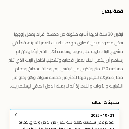
قصة نيفين
نيفين 30 سنة، لديها أسرة مكونة من خمسة أفراد. يعمل زوجها
بدخل محدود ويبذل قصارى جهده لبناء بيت العمر لأسرته، فبدأ في
مشروع البناء طوبه على طوبه وساعده أهل الخير أيضًا ولكن لم
يستطع أن يكمل البناء بعمل قصارة وتشطيب لكامل البيت الذي تبلغ
مساحته 120 متر ويتكون من غرفتين نوم وصالة ومطبخ وحمام .
مما إضطرهم للعيش فيها لأكثر من خمسة سنوات وهو يخلو من
الشبابيك والأبواب والبلاط إذ أنه لا يملك الدخل الكافي لإستئجار بيت.
تحديثات الحالة
21 - 10 - 2025
لقد تم عمل تشطيبات كاملة لبيت نيفين من الداخل والخارج، كما تم
عمل تمديدات الصرف الصحي والكهرباء وبعدها تم التبليط وتركيب...