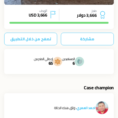
منجز
الهدف
دولار
3,666
USD
3
,
6
6
6
مشاركة
تصفح من خلال التطبيق
المستفيدين
إجمالي المتبرعين
65
6
Case champion
احمد العمري
، وثق هذه الحالة