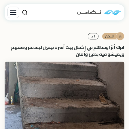
السكن
إرْبِد‎
اترك أثرًا وساهم في إكمال بيت أسرة نيفين ليستقر وضعهم
ويعيشو فيه بدفئ وأمان