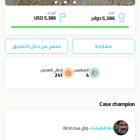
منجز
الهدف
دولار
5,386
USD
5
,
3
8
6
مشاركة
تصفح من خلال التطبيق
المستفيدين
إجمالي المتبرعين
241
4
Case champion
زياد قطيشات
، وثق هذه الحالة