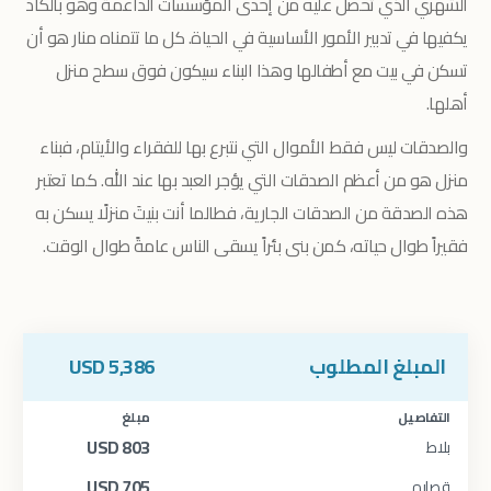
الشهري الذي تحصل عليه من إحدى المؤسسات الداعمة وهو بالكاد
يكفيها في تدبير الأمور الأساسية في الحياة. كل ما تتمناه منار هو أن
تسكن في بيت مع أطفالها وهذا البناء سيكون فوق سطح منزل
أهلها.
والصدقات ليس فقط الأموال التي نتبرع بها للفقراء والأيتام، فبناء
منزل هو من أعظم الصدقات التي يؤجر العبد بها عند الله. كما تعتبر
هذه الصدقة من الصدقات الجارية، فطالما أنت بنيتَ منزلًا يسكن به
فقيراً طوال حياته، كمن بنى بئراً يسقى الناس عامةً طوال الوقت.
المبلغ المطلوب
5,386
USD
التفاصيل
مبلغ
USD
803
بلاط
USD
705
قصاره