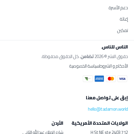
دعم الأسرة
إغاثة
تمكين
الناس للناس.
حقوق النشر © 2026
تضامن
. كل الحقوق محفوظة.
الأحكام و الشروط
سياسة الخصوصية
إبقَ على تواصل معنا
hello@tadamon.world
الولايات المتحدة الأمريكية
الأردن
712 H St NE ste 2403
شارع الملك عبدالله الثاني