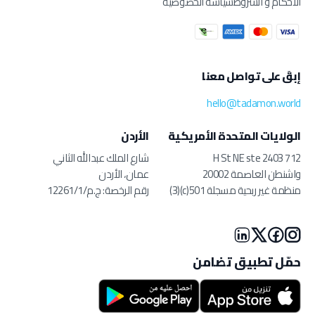
الأحكام و الشروط
سياسة الخصوصية
إبقَ على تواصل معنا
hello@tadamon.world
الولايات المتحدة الأمريكية
الأردن
712 H St NE ste 2403
شارع الملك عبدالله الثاني
واشنطن العاصمة 20002
عمان، الأردن
منظمة غير ربحية مسجلة 501(c)(3)
رقم الرخصة: ج.م/12261/1
حمّل تطبيق تضامن