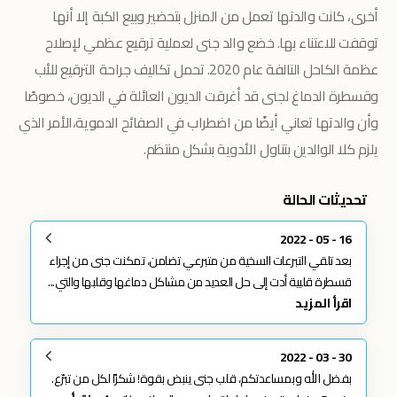
أخرى، كانت والدتها تعمل من المنزل بتحضير وبيع الكبة إلا أنها
توقفت للاعتناء بها. خضع والد جنى لعملية ترقيع عظمي لإصلاح
عظمة الكاحل التالفة عام 2020. تحمل تكاليف جراحة الترقيع للأب
وقسطرة الدماغ لجنى قد أغرقت الديون العائلة في الديون، خصوصًا
وأن والدتها تعاني أيضًا من اضطراب في الصفائح الدموية،الأمر الذي
يلزم كلا الوالدين بتناول الأدوية بشكل منتظم.
تحديثات الحالة
16 - 05 - 2022
بعد تلقي التبرعات السخية من متبرعي تضامن، تمكنت جنى من إجراء
قسطرة قلبية أدت إلى حل العديد من مشاكل دماغها وقلبها والتي...
اقرأ المزيد
30 - 03 - 2022
بفضل الله وبمساعدتكم، قلب جنى ينبض بقوة! شكرًا لكل من تبرّع.