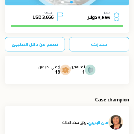
منجز
الهدف
دولار
3,666
USD
3
,
6
6
6
مشاركة
تصفح من خلال التطبيق
المستفيدين
إجمالي المتبرعين
19
1
Case champion
منى البديري
، وثق هذه الحالة