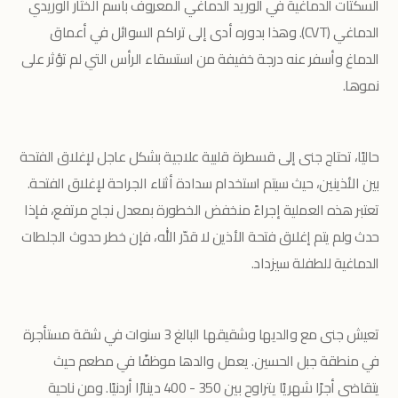
السكتات الدماغية في الوريد الدماغي المعروف باسم الخثار الوريدي
الدماغي (CVT). وهذا بدوره أدى إلى تراكم السوائل في أعماق
الدماغ وأسفر عنه درجة خفيفة من استسقاء الرأس التي لم تؤثر على
نموها.
حاليًا، تحتاج جنى إلى قسطرة قلبية علاجية بشكل عاجل لإغلاق الفتحة
بين الأذينين، حيث سيتم استخدام سدادة أثناء الجراحة لإغلاق الفتحة.
تعتبر هذه العملية إجراءً منخفض الخطورة بمعدل نجاح مرتفع، فإذا
حدث ولم يتم إغلاق فتحة الأذين لا قدّر الله، فإن خطر حدوث الجلطات
الدماغية للطفلة سيزداد.
تعيش جنى مع والديها وشقيقها البالغ 3 سنوات في شقة مستأجرة
في منطقة جبل الحسين. يعمل والدها موظفًا في مطعم حيث
يتقاضى أجرًا شهريًا يتراوح بين 350 - 400 دينارًا أردنيًا. ومن ناحية