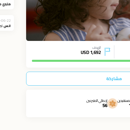
متبرع 
-06-22
انس
تبر
الهدف
USD
1,692
مشاركة
مستفيدين
إجمالي المتبرعين
56