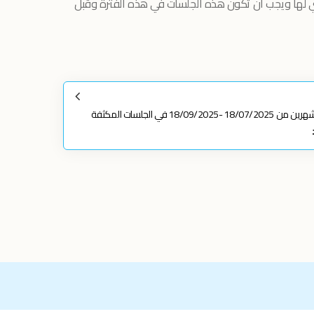
ني لها ويجب أن تكون هذه الجلسات في هذه الفترة وقبل
ألما 3.8 سنة، أظهرت تطور ملحوظ خلال فترة شهرين من 18/07/2025 -18/09/2025 في الجلسات المكثفة