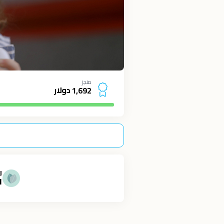
منجز
دولار
1
,
6
9
2
ال
1