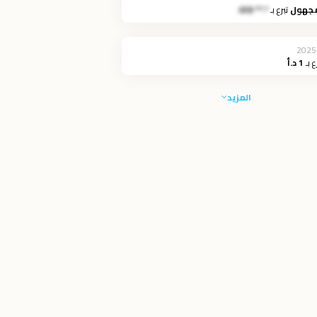
مجهول
تبرع بـ
*.** JOD
2025
ع بـ
1 د.أ
المزيد