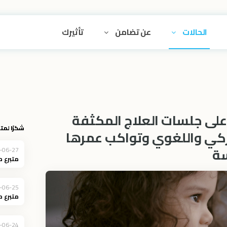
الحالات
عن تضامن
تأثيرك
على جلسات العلاج المكثفة
شكرًا لمتب
ركي واللغوي وتواكب عمرها
سة
-06-27
متبرع 
-06-25
متبرع 
-06-24