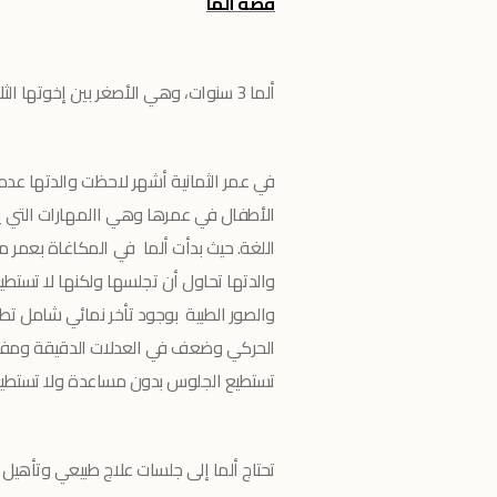
قصة ألما
ألما 3 سنوات، وهي الأصغر بين إخوتها الثلاثة. والدها عامل مياومة بدخل متفاوت.
في عمر الثمانية أشهر لاحظت والدتها عدم 
الأطفال في عمرها وهي االمهارات التي 
اللغة. حيث بدأت ألما في المكاغاة بعمر 
والدتها تحاول أن تجلسها ولكنها لا تستطيع
والصور الطبية بوجود تأخر نمائي شامل تطور
الحركي وضعف في العدلات الدقيقة ومفردات
تستطيع الجلوس بدون مساعدة ولا تستطيع
تحتاج ألما إلى جلسات علاج طبيعي وتأهي