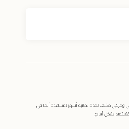
 وحركي مكثف لمدة ثمانية أشهر لمساعدة ألما في
فتستفيد بشكل أسرع.