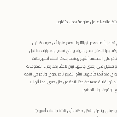
تفاعل ألما معها نهائيًا ولا يصدر منها أي صوت كباقي
يكتسبها الطفل ممن حوله والتي تسمى بمهارات ما قبل
متأخر على الخمسة أشهر وعندما بلغت الستة أشهر كانت
 فتميل على إحدى جانبيها. تبين لاحقًا بعد إجراء الفحوصات
ي عند ألما فأظهرت نتائج التقييم تأخر لغوي وتأخر في النمو
ها قليلة وبسيطة جدًا ناتجة عن خلل جيني، عدا أنها لا
 الوقوف ولا المشي.
ل وظيفي ونطق بشكل مكثف أي ثلاثة جلسات أسبوعيًا