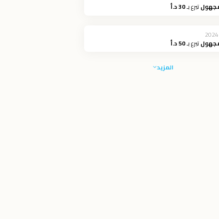
مجهول
تبرع بـ
30 د.أ
2024
مجهول
تبرع بـ
50 د.أ
المزيد