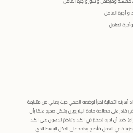
اء مغسلة ومرحاض و شور وأجرة العامل
أجرة العامل
الة أفراد أسرته الثمانية نظراً لوضعه الصحي حيث يعاني من متلازمة
ير قادر على معالجة مادة البيليروبين بشكل صحيح علمًا بأن
ء). كما أن لديه تضخمٌ في الكبد وتراكمٌ للدهون على الكبد
ويلة في العمل فأصبح يعتمد على الدخل البسيط الذي