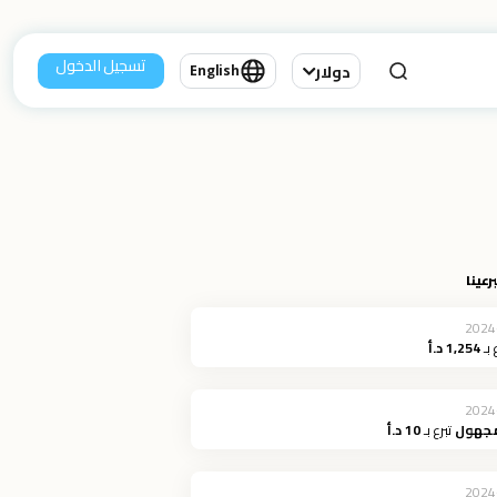
تسجيل الدخول
دولار
English
رعينا
2024
 بـ
1,254 د.أ
2024
مجهول
تبرع بـ
10 د.أ
2024