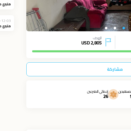
متبرع 
-12-03
متبرع 
الهدف
USD
2,805
مشاركة
مستفيدين
إجمالي المتبرعين
26