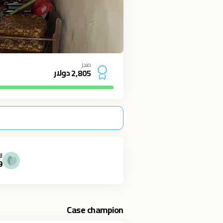
منجز
دولار
2
,
8
0
5
ال
9
Case champion