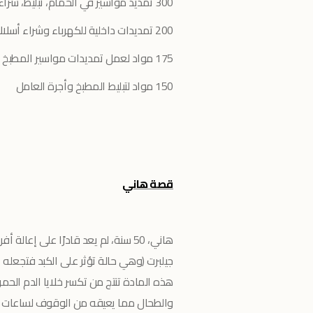
300 تمديد مواسير في
الحمام، تبليط، شر
200 تمديدات داخلية للكهرباء وشراء أسلاك و أجرة العامل
175 مواد
لعمل تمديدات مواسير المطبخ
و
150 مواد لتبليط المطبخ وأجرة العامل
قصة هاني
هاني، 50 سنة، لم يعد قادرًا على إع
جيلبرت (وهي حالة تؤثر على الكبد فتجعله غ
هذه المادة تنتج من تكسر خلايا الدم الحمرا
والطحال مما يعيقه من الوقوف لساعات ط