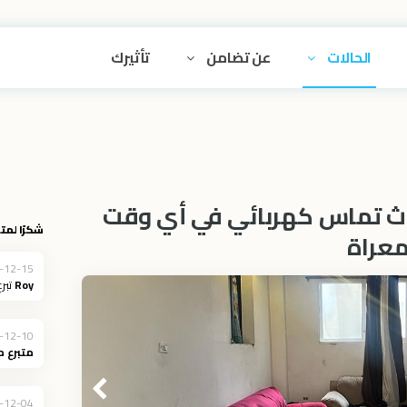
الحالات
عن تضامن
تأثيرك
ث تماس كهربائي في أي وقت
شكرًا لمتب
معراة
-12-15
Roy
تبرع
-12-10
متبرع 
-12-04