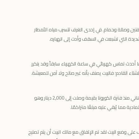
تين وصالة وحمام. في إحدى الغرف تتسرب مياه الأمطار
شديدة التي تشبعت في السقف وأدت إلى انهياره.
ا أحدث تماس كهربائي في ساعة الكهرباء سابقاً وقد يتكرر
تاء القادم؛ فالبيت يصنف بأنه غير صالح ولا آمن للمعيشة.
اني منذ فترة الكورونا بقيمة وصلت إلى
2,000 دينار
وهو
مادية مما يُبقي عليه مبلغًا متراكمًا.
على وضع البيت لقد تم الإتفاق مع مالك البيت أن يتم تصليح