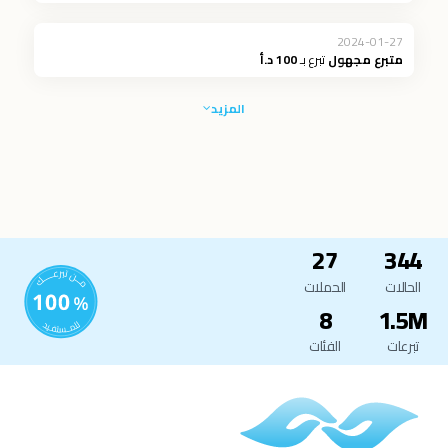
2024-01-27
متبرع مجهول
تبرع بـ
100 د.أ
المزيد
27
344
الحالات
الحملات
8
1.5M
تبرعات
الفئات