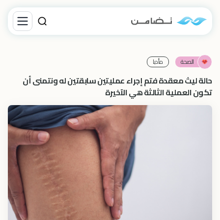
الصحة
مأدبا
حالة ليث معقدة فتم إجراء عمليتين سابقتين له ونتمنى أن
تكون العملية الثالثة هي الآخيرة