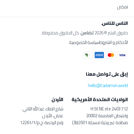
تمكين
الناس للناس.
حقوق النشر © 2026
تضامن
. كل الحقوق محفوظة.
الأحكام و الشروط
سياسة الخصوصية
إبقَ على تواصل معنا
hello@tadamon.world
الولايات المتحدة الأمريكية
الأردن
712 H St NE ste 2403
شارع الملك عبدالله الثاني
واشنطن العاصمة 20002
عمان، الأردن
منظمة غير ربحية مسجلة 501(c)(3)
رقم الرخصة: ج.م/12261/1