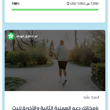
7,050 من 7,050
USD
👏
100%
تم تحقيق الهدف
الصحة
مأدبا
بإمكانك دعم العملية الثانية والأخيرة لليث