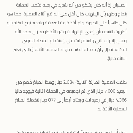
الحسبان إذ أنه كان يشكو من ألم شديد في رجله فتمت العملية
بنجاح وظهر بأن الإلتهاب كان أقل على الواقع أثناء العملية مما هو
كان ظاهراً على الصورة. وتم أخذ خزعة لمعرفة وتحديد نوع البكتيريا و
أظهرت النتيجة بأن إحدى الإلتهابات وهو الأخطر قد زال بحمد الله
وبقي إلتهاب ثاني واستمر ليث على إستخدام المضاد الحيوي
لمكافحته إلى أن حدد له الطبيب موعد العملية الثانية (والتي تعتبر
الثالثة حالياً).
كلفت العملية الطارئة (الثانية) 2,634 دينار وهذا المبلغ خُصم من
الرصيد 7,000 دينار الذي تم تجميعه في الحملة الثانية فيوجد حاليا
4,366 دينار في رصيد ليث ويحتاج أيضاً إلى 877 دينار لتكملة المبلغ
للعملية الثالثة له.
يذكر أن الطبيب منح خصماً لليث لمساعدته والتعاطف معه كون