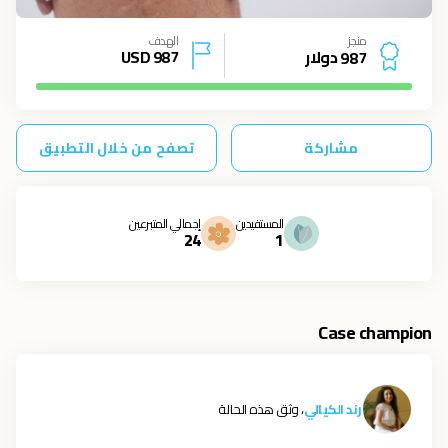
منجز
الهدف
دولار
987
USD
9
8
7
مشاركة
تصفح من خلال التطبيق
المستفيدين
إجمالي المتبرعين
24
1
Case champion
رند الكيالي
، وثق هذه الحالة