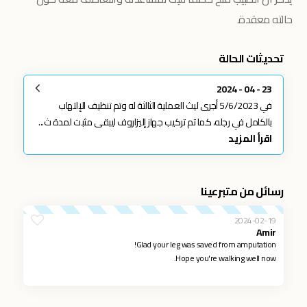
حالته معقدة.
تحديثات الحالة
23 - 04 - 2024
في 5/6/2023 أجرى ليث العملية الثالثة له وتم تنظيف الإلتهاب
بالكامل في رجله، كما تم تركيب جهاز إليزاروف ليبقى مثبت لمدة ث...
اقرأ المزيد
رسائل من متبرعينا
2024-02-19
Amir
Glad your leg was saved from amputation!
Hope you're walking well now.