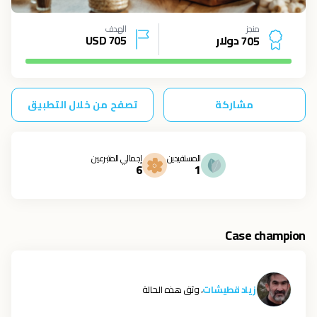
منجز
الهدف
دولار
705
USD
7
0
5
مشاركة
تصفح من خلال التطبيق
المستفيدين
إجمالي المتبرعين
6
1
Case champion
زياد قطيشات
، وثق هذه الحالة