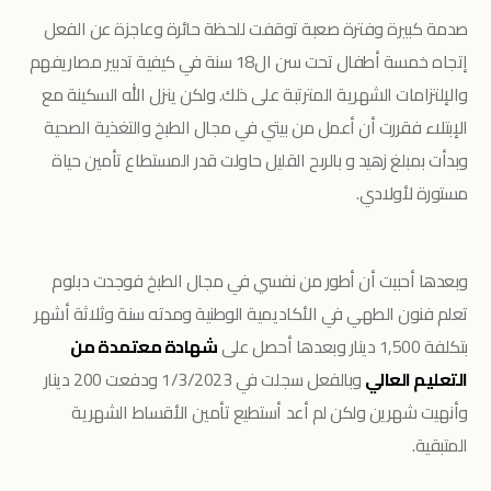
صدمة كبيرة وفترة صعبة توقفت للحظة حائرة وعاجزة عن الفعل
إتجاه خمسة أطفال تحت سن ال18 سنة في كيفية تدبير مصاريفهم
والإلتزامات الشهرية المترتبة على ذلك. ولكن ينزل الله السكينة مع
الإبتلاء فقررت أن أعمل من بيتي في مجال الطبخ والتغذية الصحية
وبدأت بمبلغ زهيد و بالربح القليل حاولت قدر المستطاع تأمين حياة
مستورة لأولادي.
وبعدها أحببت أن أطور من نفسي في مجال الطبخ فوجدت دبلوم
تعلم فنون الطهي في الأكاديمية الوطنية ومدته سنة وثلاثة أشهر
بتكلفة 1,500 دينار وبعدها أحصل على
شهادة معتمدة من
التعليم العالي
وبالفعل سجلت في 1/3/2023 ودفعت 200 دينار
وأنهيت شهرين ولكن لم أعد أستطيع تأمين الأقساط الشهرية
المتبقية.