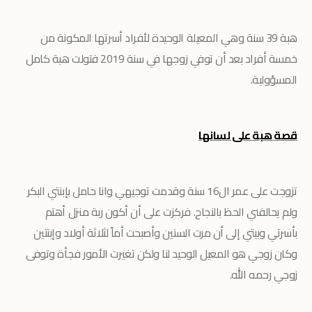
هبة 39 سنة وهي المعيلة الوحيدة لأفراد أسرتها المكونة من
خمسة أفراد بعد أن توفي زوجها في سنة 2019 فتولت هبة كامل
المسؤولية.
قصة هبة على لسانها
تزوجت على عمر ال16 سنة وقدمت توجيهي وانا حامل بإبنتي البكر
ولم يحالفني الحظ بالنجاح. فركزت على أن أكون ربة منزل أهتم
بأسرتي وبيتي إلى أن مرت السنين وأصبحت أماً لثلاثة أولاد وإبنتين
وكان زوجي هو المعيل الوحيد لنا ولكن تغيرت الأمور فجأة وتوفى
زوجي رحمه الله.