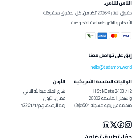
الناس للناس.
حقوق النشر © 2026
تضامن
. كل الحقوق محفوظة.
الأحكام و الشروط
سياسة الخصوصية
إبقَ على تواصل معنا
hello@tadamon.world
الولايات المتحدة الأمريكية
الأردن
712 H St NE ste 2403
شارع الملك عبدالله الثاني
واشنطن العاصمة 20002
عمان، الأردن
منظمة غير ربحية مسجلة 501(c)(3)
رقم الرخصة: ج.م/12261/1
حمّل تطبيق تضامن