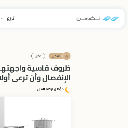
تبرع
السكن
عمان
ظروف قاسية واجهتها ف
الإنفصال وأن ترعى أولا
مؤهل لزكاة المال