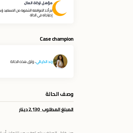
مؤهل لزكاة المال
تم أخذ الموافقة الشفوية من المستفيد بإس
إحتياجاته في الحالة
Case champion
رند الكيالي
، وثق هذه الحالة
وصف الحالة
المبلغ المطلوب 2,130 دينار