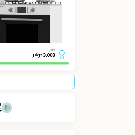
منجز
دولار
3
,
0
0
3
ال
4