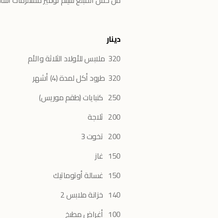
من خلال المبلغ سيتم توفير مستلزمات أساس
دينار
320 ملابس للأولاد الثلاثة والأم
320 طرود أكل لمدة (4) أشهر
250 كنبايات (طقم موريس)
200 ثلاجة
200 تخوت 3
150 غاز
150 غسالة أوتوماتيك
140 خزانة ملابس 2
100 أغراض مطبخ