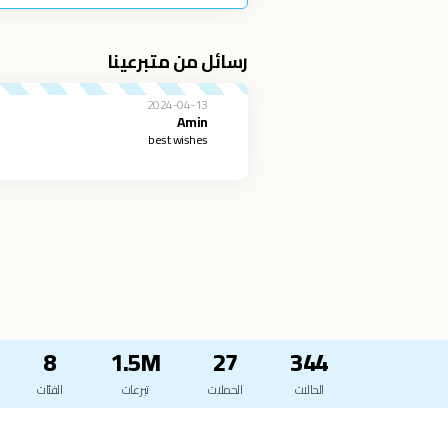
رسائل من متبرعينا
2024-04-13
Amin
best wishes
8
1.5M
27
344
الحالات
الحملات
تبرعات
الفئات