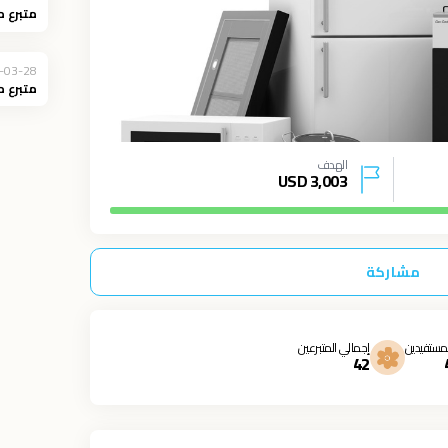
متبرع 
-03-28
متبرع 
الهدف
USD
3,003
مشاركة
مستفيدين
إجمالي المتبرعين
42