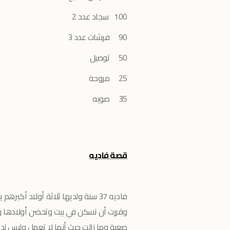
100 سجاد عدد 2
90 فرشات عدد 3
50 توصيل
25 مروحة
35 صوبه
قصة فاديه
فاديه 37 سنة ولديها ثلاثة أولاد أ
وقررت أن تسكن في بيت وتحضن أولادها وتق
صعبة وما زالت حيث أنها لا تعمل وليس لديه