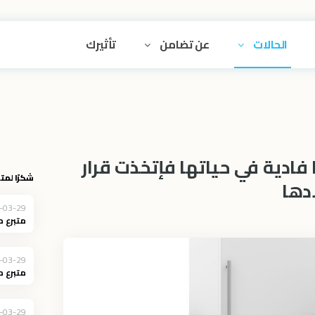
الحالات
عن تضامن
تأثيرك
ادية في حياتها فإتخذت قرار
شكرًا لمتب
دها
-03-29
متبرع 
-03-29
متبرع 
-03-29