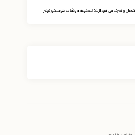
تعمال والتصرف في نقود الزكاة المدفوعة له وفقًا لما هو مذكور لتوفير