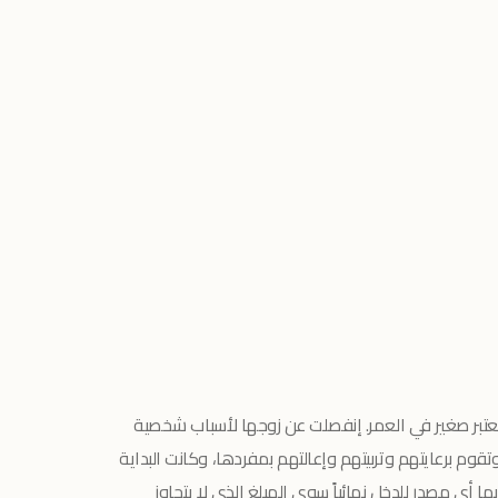
كبرهم يعتبر صغير في العمر. إنفصلت عن زوجها لأسباب شخصية
وم برعايتهم وتربيتهم وإعالتهم بمفردها، وكانت البداية
ا أي مصدر للدخل نهائياً سوى المبلغ الذي لا يتجاوز