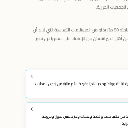
الجمعيات الخيرية.
البيت الذي تسكنه فاديه الذي لا تتجاوز مساحته 80 متر يخلو من المستلزمات الأساسية التي لا بد أن
 أهل الخير لتتمكن من الإعتماد على نفسها في تدبير
ة الثلاثة ووالدتهم حيث تم توفير قسائم مالية من إحدى المحلات
 بيت فادية من طقم كنب و ثلاجة وغسالة وغاز خمس عيون ومروحة
زيد