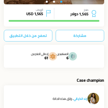
منجز
الهدف
دولار
1,565
USD
1
,
5
6
5
مشاركة
تصفح من خلال التطبيق
المستفيدين
إجمالي المتبرعين
61
6
Case champion
رند الكيالي
، وثق هذه الحالة