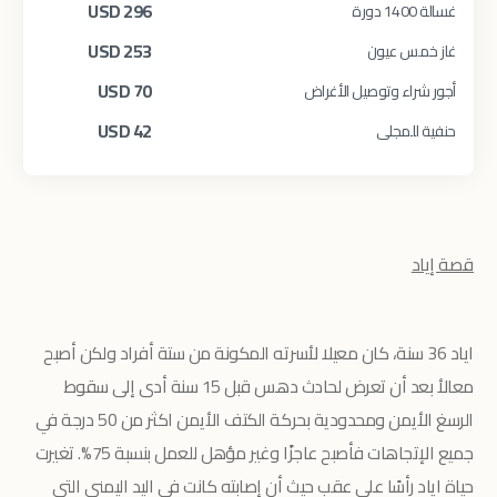
USD
296
غسالة 1400 دورة
USD
253
غاز خمس عيون
USD
70
أجور شراء وتوصيل الأغراض
USD
42
حنفية للمجلى
قصة إياد
اياد 36 سنة، كان معيلا لأسرته المكونة من ستة أفراد ولكن أصبح
معالأ بعد أن تعرض لحادث دهس قبل 15 سنة أدى إلى سقوط
الرسغ الأيمن ومحدودية بحركة الكتف الأيمن اكثر من 50 درجة في
جميع الإتجاهات فأصبح عاجزًا وغير مؤهل للعمل بنسبة 75%. تغيرت
حياة اياد رأسًا على عقب حيث أن إصابته كانت في اليد اليمنى التي