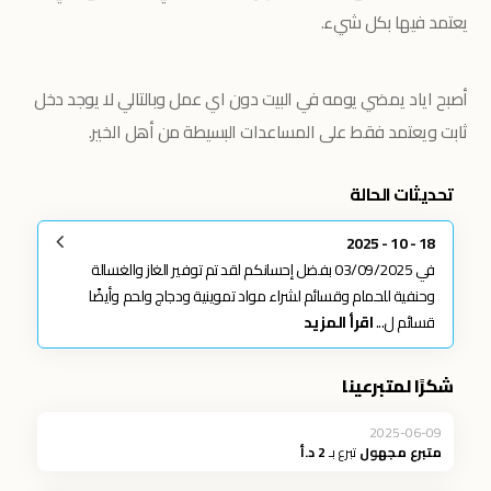
يعتمد فيها بكل شيء.
أصبح اياد يمضي يومه في البيت دون اي عمل وبالتالي لا يوجد دخل
ثابت ويعتمد فقط على المساعدات البسيطة من أهل الخير.
تحديثات الحالة
18 - 10 - 2025
في 03/09/2025 بفضل إحسانكم لقد تم توفير الغاز والغسالة
وحنفية للحمام وقسائم لشراء مواد تموينية ودجاج ولحم وأيضًا
قسائم ل...
اقرأ المزيد
شكرًا لمتبرعينا
2025-06-09
متبرع مجهول
تبرع بـ
2 د.أ