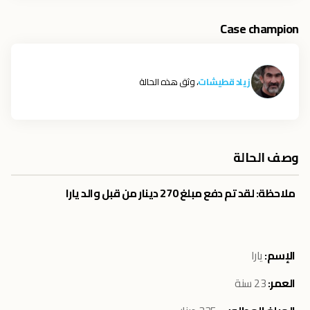
Case champion
زياد قطيشات
، وثق هذه الحالة
وصف الحالة
ملاحظة: لقد تم دفع مبلغ 270 دينار من قبل والد يارا
الإسم:
يارا
العمر:
23 سنة