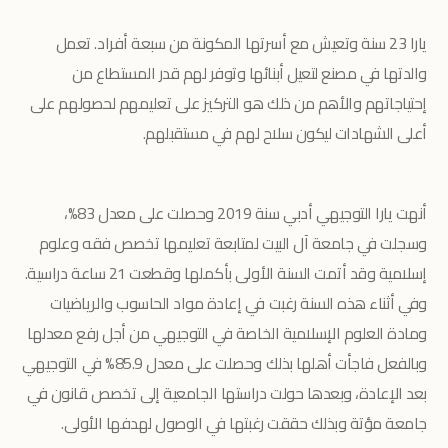
يارا 23 سنة وتعيش مع أسرتها المكونة من سبعة أفراد. تعمل
والدتها في مصنع لتعيل أبنائها وتوفر لهم قدر المستطاع من
إحتياجاتهم والأهم من ذلك هو التركيز على تعليمهم لحصولهم على
أعلى الشهادات ليكون سلاح لهم في مستقبلهم.
أنهت يارا التوجيهي أدبي سنة 2019 وحصلت على معدل 83%،
وسجلت في جامعة آل البيت لمتابعة تعليمها تخصص فقه وعلوم
إسلامية وقد أتمت السنة الأولى بأكملها وقطعت 21 ساعة دراسية.
وفي أثناء هذه السنة رغبت في إعادة مواد الحاسوب والرياضيات
ومادة العلوم الإسلامية الخاصة في التوجيهي من أجل رفع معدلها
وبالفعل فاجأت أهلها بذلك وحصلت على معدل 85.9% في التوجيهي
بعد الإعادة، وبعدها حولت دراستها الجامعية إلى تخصص قانون في
جامعة مؤتة وبذلك حققت رغبتها في الوصول لهدفها الأولى.