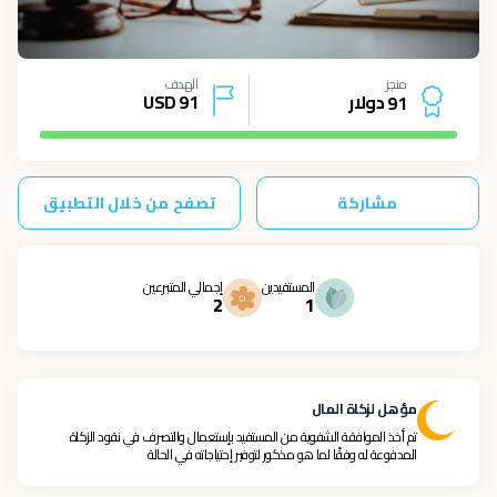
منجز
الهدف
دولار
91
USD
9
1
مشاركة
تصفح من خلال التطبيق
المستفيدين
إجمالي المتبرعين
2
1
مؤهل لزكاة المال
تم أخذ الموافقة الشفوية من المستفيد بإستعمال والتصرف في نقود الزكاة
المدفوعة له وفقًا لما هو مذكور لتوفير إحتياجاته في الحالة