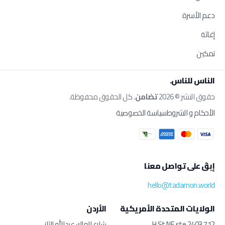
دعم الأسرة
إغاثة
تمكين
الناس للناس.
حقوق النشر © 2026
تضامن
. كل الحقوق محفوظة.
الأحكام و الشروط
سياسة الخصوصية
إبقَ على تواصل معنا
hello@tadamon.world
الولايات المتحدة الأمريكية
الأردن
712 H St NE ste 2403
شارع الملك عبدالله الثاني