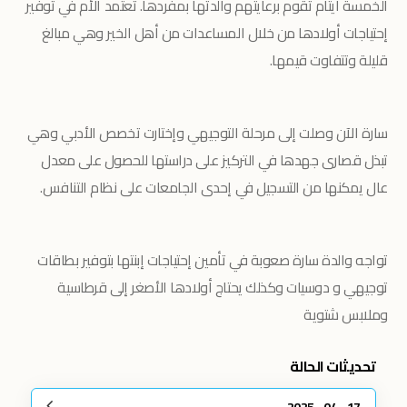
الخمسة أيتام تقوم برعايتهم والدتها بمفردها. تعتمد الأم في توفير
إحتياجات أولادها من خلال المساعدات من أهل الخير وهي مبالغ
قليلة وتتفاوت قيمها.
سارة الآن وصلت إلى مرحلة التوجيهي وإختارت تخصص الأدبي وهي
تبذل قصارى جهدها في التركيز على دراستها للحصول على معدل
عال يمكنها من التسجيل في إحدى الجامعات على نظام التنافس.
تواجه والدة سارة صعوبة في تأمين إحتياجات إبنتها بتوفير بطاقات
توجيهي و دوسيات وكذلك يحتاج أولادها الأصغر إلى قرطاسية
وملابس شتوية
تحديثات الحالة
17 - 04 - 2025