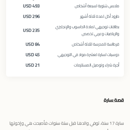
USD
493
ملابس شتوية لسبعة أشخاص
USD
296
طرود أكل لمدة ثلاثة أشهر
بطاقات توجيهي لمادة الحاسوب والإنجليزي
USD
235
والرياضيات وعربي تخصص
USD
84
قرطاسة للمدرسة لثلاثة أشخاص
USD
45
دوسيات لسارة لعشرة مواد في التوجيهي
USD
21
أجرة شراء وتوصيل المستلزمات
قصة سارة
سارة 17 سنة، توفي والدها قبل ستة سنوات فأصبحت هي وإخوتها