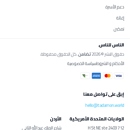
دعم الأسرة
إغاثة
تمكين
الناس للناس.
حقوق النشر © 2026
تضامن
. كل الحقوق محفوظة.
الأحكام و الشروط
سياسة الخصوصية
إبقَ على تواصل معنا
hello@tadamon.world
الولايات المتحدة الأمريكية
الأردن
712 H St NE ste 2403
شارع الملك عبدالله الثاني