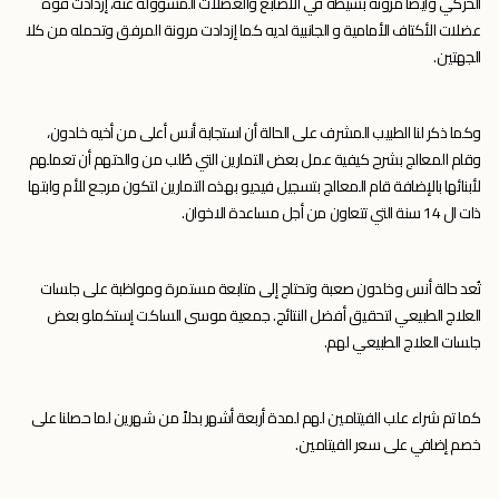
الحركي وأيضاَ مرونة بسيطة في الأصابع والعضلات المسؤولة عنه، إزدادت قوة
عضلات الأكتاف الأمامية و الجانبية لديه كما إزدادت مرونة المرفق وتحمله من كلا
الجهتين.
وكما ذكر لنا الطبيب المشرف على الحالة أن استجابة أنس أعلى من أخيه خلدون،
وقام المعالج بشرح كيفية عمل بعض التمارين التي طُلب من والدتهم أن تعملهم
لأبنائها بالإضافة قام المعالج بتسجيل فيديو بهذه التمارين لتكون مرجع للأم وابتها
ذات ال 14 سنة التي تتعاون من أجل مساعدة الاخوان.
تُعد حالة أنس وخلدون صعبة وتحتاج إلى متابعة مستمرة ومواظبة على جلسات
العلاج الطبيعي لتحقيق أفضل النتائج. جمعية موسى الساكت إستكملو بعض
جلسات العلاج الطبيعي لهم.
كما تم شراء علب الفيتامين لهم لمدة أربعة أشهر بدلاً من شهرين لما حصلنا على
خصم إضافي على سعر الفيتامين.