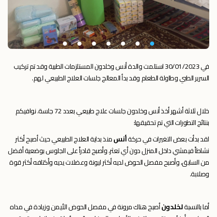
في 30/01/2023 استلمت والدة أنس وخلدون المستلزمات الطبية وقد تم تركيب
السرير الطبي وطاولة الطعام وقد بدأ المعالج جلسات العلاج الطبيعي لهم.
خلال ثلاثة أشهر أخذ أنس وخلدون جلسات علاج طبيعي بعدد 72 جلسة. نوافيكم
بنتائج التطورات التي تم تحقيقها:
لقد بدأت بعض التغيرات في حركة
أنس
منذ بداية العلاج الطبيعي حيث أصبح أكثر
نشاطاً فيمشي داخل المنزل دون أي تعثر، وأصبح قادراً على الجلوس بوضعية أفضل
من السابق، وأصبح مفصل الحوض لديه أكثر ليونة وعضلات يديه وأكتافه أكثر قوة
وصلابة.
أما بالنسبة
لخلدون
أصبح هناك مرونة في مفصل الحوض الأيمن وزيادة في مداه