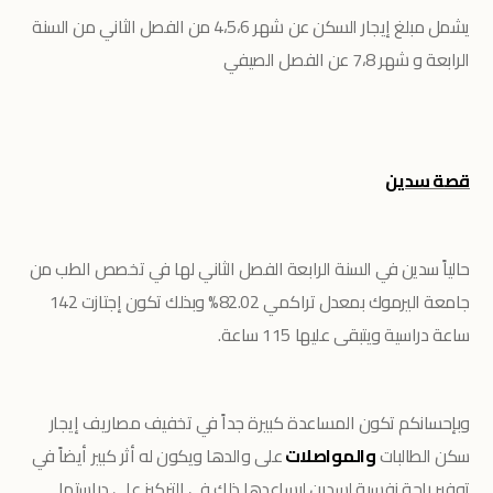
يشمل مبلغ إيجار السكن عن شهر 4،5،6 من الفصل الثاني من السنة
الرابعة و شهر 7،8 عن الفصل الصيفي
قصة سدين
حالياً سدين في السنة الرابعة الفصل الثاني لها في تخصص الطب من
جامعة اليرموك بمعدل تراكمي 82.02% وبذلك تكون إجتازت 142
ساعة دراسية ويتبقى عليها 115 ساعة.
وبإحسانكم تكون المساعدة كبيرة جداً في تخفيف مصاريف إيجار
سكن الطالبات
والمواصلات
على والدها ويكون له أثر كبير أيضاً في
توفير راحة نفسية لسدين ليساعدها ذلك في التركيز على دراستها