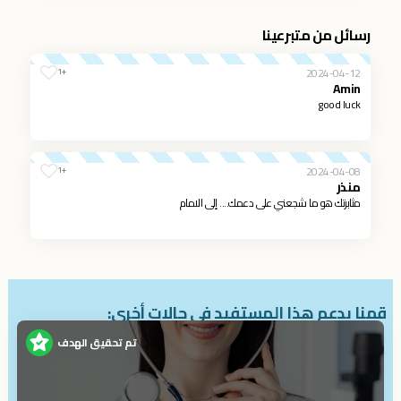
رسائل من متبرعينا
2024-04-12
+1
Amin
good luck
2024-04-08
+1
منذر
مثابرتك هو ما شجعني على دعمك.... إلى الامام
قمنا بدعم هذا المستفيد في حالات أخرى:
تم تحقيق الهدف