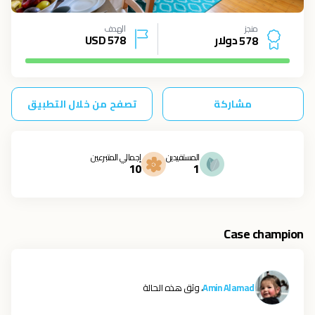
منجز
الهدف
دولار
578
USD
5
7
8
مشاركة
تصفح من خلال التطبيق
المستفيدين
إجمالي المتبرعين
10
1
Case champion
Amin Alamad
، وثق هذه الحالة