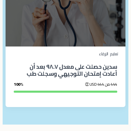
تعليم
الزرقاء‎
سدين حصلت على معدل ٩٨.٧ بعد أن
أعادت إمتحان التوجيهي وسجلت طب
444 من 444
USD
👏
100%