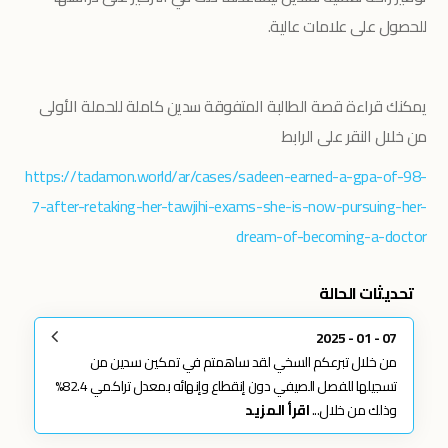
للحصول على علامات عالية.
يمكنك قراءة قصة الطالبة المتفوقة سدين كاملة للحملة الأولى
من خلال النقر على الرابط
https://tadamon.world/ar/cases/sadeen-earned-a-gpa-of-98-
7-after-retaking-her-tawjihi-exams-she-is-now-pursuing-her-
dream-of-becoming-a-doctor
تحديثات الحالة
07 - 01 - 2025
من خلال تبرعكم السخي لقد ساهمتم في تمكين سدين من
تسجيلها للفصل الصيفي دون إنقطاع وإنهائه بمعدل تراكمي 82.4%
وذلك من خلال...
اقرأ المزيد