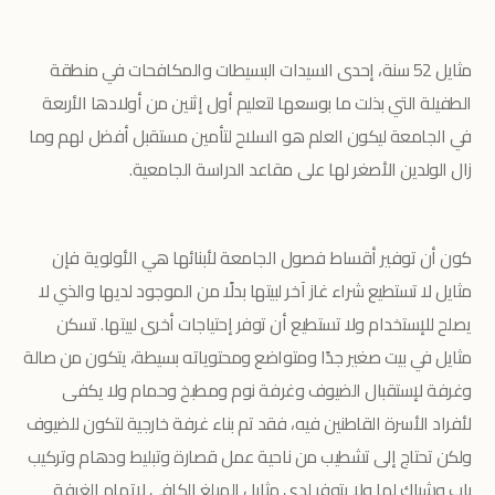
مثايل 52 سنة، إحدى السيدات البسيطات والمكافحات في منطقة
الطفيلة التي بذلت ما بوسعها لتعليم أول إثنين من أولادها الأربعة
في الجامعة ليكون العلم هو السلاح لتأمين مستقبل أفضل لهم وما
زال الولدين الأصغر لها على مقاعد الدراسة الجامعية.
كون أن توفير أقساط فصول الجامعة لأبنائها هي الأولوية فإن
مثايل لا تستطيع شراء غاز آخر لبيتها بدلًا من الموجود لديها والذي لا
يصلح للإستخدام ولا تستطيع أن توفر إحتياجات أخرى لبيتها. تسكن
مثايل في بيت صغير جدًا ومتواضع ومحتوياته بسيطة، يتكون من صالة
وغرفة لإستقبال الضيوف وغرفة نوم ومطبخ وحمام ولا يكفى
لأفراد الأسرة القاطنين فيه، فقد تم بناء غرفة خارجية لتكون للضيوف
ولكن تحتاج إلى تشطيب من ناحية عمل قصارة وتبليط ودهام وتركيب
باب وشباك لها ولا يتوفر لدى مثايل المبلغ الكافي لإتمام الغرفة