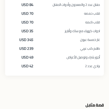
USD
84
دهان عدد 2 والمعجون وأدوات الدهان
USD
70
قلاب حمصه
USD
70
قلاب ناعمه
USD
35
ادوات كهرباء مع سلك وأباريز
USD
345
غاز خمسة عيون
USD
239
طقم كنب عربي
USD
49
أجور شراء وتوصيل للأغراض
USD
42
برادي عدد 2
قصة مثايل