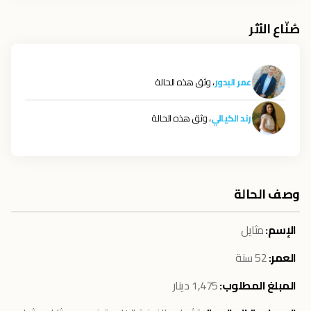
صُنّاع الأثر
عمر البدور
، وثق هذه الحالة
رند الكيالي
، وثق هذه الحالة
وصف الحالة
الإسم:
مثايل
العمر:
52 سنة
المبلغ المطلوب:
1,475 دينار