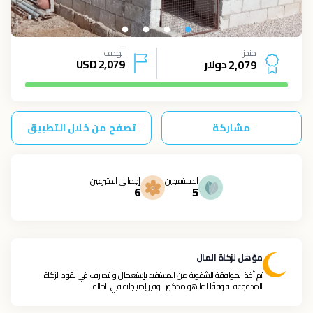
منجز
الهدف
دولار
2,079
USD
2
,
0
7
9
مشاركة
تصفح من خلال التطبيق
المستفيدين
إجمالي المتبرعين
6
5
مؤهل لزكاة المال
تم أخذ الموافقة الشفوية من المستفيد بإستعمال والتصرف في نقود الزكاة
المدفوعة له وفقًا لما هو مذكور لتوفير إحتياجاته في الحالة