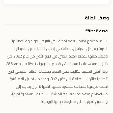
وصف الحالة
قصة "لحظة":
يستمر مجتمع تضامن بدعم لحظة التي تثابر في مواجهة تحدياتها
الطبية رغم كل العراقيل. لحظة هي إحدى الناجيات من السرطان،
وعملنا معها لتقديم الدعم الطبي في الربع الأول من عام 2022. من
خلال المساهمات السخية التي قدمها متبرعونا، تمكنا من جمع 865
دينار أردني لتغطية تكاليف حقن الحديد وجلسات العلاج الطبيعي التي
تتطلبها حالتها، بالإضافة إلى حقن B12، وعدد من تحاليل الدم. تشق
لحظة طريقها بشجاعة لتستعيد صحتها، لكنها لا تزال بحاجة إلى
مساعدتكم ودعمكم لمعالجة المشكلات الطبية المستمرة لديها،
وتحسين قدرتها على ممارسة حياتها اليومية!