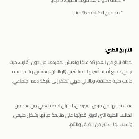
- تكلفة الدواء بعد موعد الطبيب، 5 دينار.
* مجموع التكاليف: 96 دينار.
التاريخ الطبي:
لحظة تبلغ من العمر 48 عامًا وتعيش بمفردها من دون أقارب، حيث
توفي جميع أفراد أسرتها المباشرين (الوالدان، وشقيق واحد) نتيجة
حالات طبية مختلفة، وبالتالي فهي تفتقر إلى شبكة دعم اجتماعي.
عقب نجاتها من مرض السرطان، لا تزال لحظة تعاني من عدد من
الحالات الطبية التي تعيق قدرتها على متابعة حياتها بشكل طبيعي
وتسبب لها الكثير من الضيق والألم.