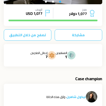
منجز
الهدف
دولار
1,077
USD
1
,
0
7
7
مشاركة
تصفح من خلال التطبيق
المستفيدين
إجمالي المتبرعين
7
1
Case champion
نيكول شاهين
، وثق هذه الحالة