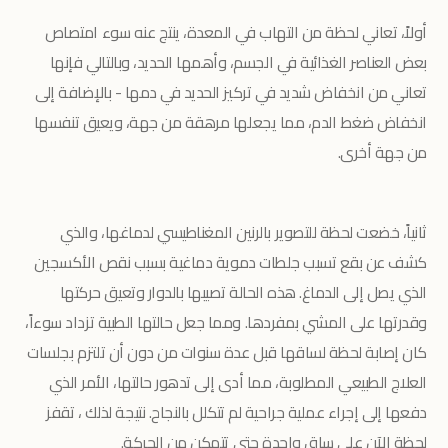
أولاً، تعاني لحظة من التهاب في المعدة، ينتج عنه سوء امتصاص
بعض العناصر الغذائية في الجسم، وأهمها الحديد، وبالتالي فإنها
تعاني من انخفاض شديد في تركيز الحديد في دمها - بالإضافة إلى
انخفاض ضغط الدم، مما يجعلها مرهقة من جهة، ويعيق تنفسها
من جهة أخرى.
ثانياً، خضعت لحظة للتصوير بالرنين المغناطيسي لدماغها، والذي
كشف عن بقع تسبب جلطات دموية دماغية بسبب نقص الأكسجين
الذي يصل إلى الدماغ. هذه الحالة تصيبها بالدوار وتعيق حركتها
وقدرتها على المشي بمفردها. ومما جعل حالتها الطبية تزداد سوءاً،
كان إصابة لحظة لساقها قبل عدة سنوات من دون أن تلتزم بجلسات
العلاج الطبيعي المطلوبة، مما أدى إلى تدهور حالتها، الأمر الذي
دفعها إلى إجراء عملية جراحية لم تتكلل بالنجاح. نتيجة لذلك ، تقفز
لحظة الآن على ساق واحدة حتى تتمكن من الحركة.