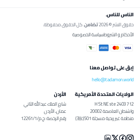
الناس للناس.
حقوق النشر © 2026
تضامن
. كل الحقوق محفوظة.
الأحكام و الشروط
سياسة الخصوصية
إبقَ على تواصل معنا
hello@tadamon.world
الولايات المتحدة الأمريكية
الأردن
712 H St NE ste 2403
شارع الملك عبدالله الثاني
واشنطن العاصمة 20002
عمان، الأردن
منظمة غير ربحية مسجلة 501(c)(3)
رقم الرخصة: ج.م/12261/1