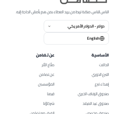
الناس للناس. منصّة تربط من يريد العطاء بمن هم بأمسّ الحاجة إليه.
دولار - الدولار الأمريكي
English
الأساسية
عن تضامن
الحالات
صنّاع الأثر
التبرع الدوري
عن تضامن
إهداء تبرع
المؤسسين
صندوق الزفاف الخيري
قيمنا
صندوق عيد الميلاد
شركاؤنا
صندوق مخصص
الفرق مع تضامن