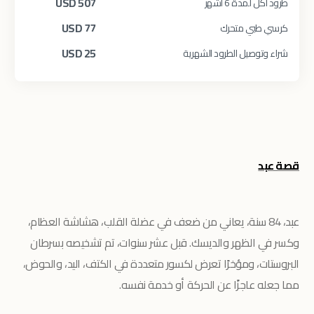
USD
507
طرود أكل لمدة 6 أشهر
USD
77
كرسي طبي متحرك
USD
25
شراء وتوصيل الطرود الشهرية
قصة عبد
عبد، 84 سنة، يعاني من ضعف في عضلة القلب، هشاشة العظام،
وكسر في الظهر والديسك. قبل عشر سنوات، تم تشخيصه بسرطان
البروستات، ومؤخرًا تعرض لكسور متعددة في الكتف، اليد، والحوض،
مما جعله عاجزًا عن الحركة أو خدمة نفسه.