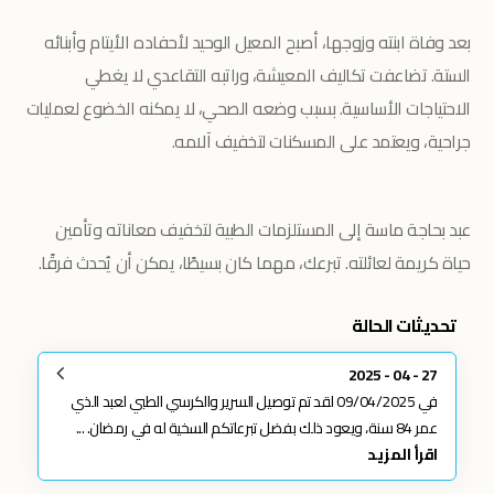
بعد وفاة ابنته وزوجها، أصبح المعيل الوحيد لأحفاده الأيتام وأبنائه
الستة. تضاعفت تكاليف المعيشة، وراتبه التقاعدي لا يغطي
الاحتياجات الأساسية. بسبب وضعه الصحي، لا يمكنه الخضوع لعمليات
جراحية، ويعتمد على المسكنات لتخفيف آلامه.
عبد بحاجة ماسة إلى المستلزمات الطبية لتخفيف معاناته وتأمين
حياة كريمة لعائلته.
تبرعك، مهما كان بسيطًا، يمكن أن يُحدث فرقًا.
تحديثات الحالة
27 - 04 - 2025
في 09/04/2025 لقد تم توصيل السرير والكرسي الطبي لعبد الذي
عمر 84 سنة، ويعود ذلك بفضل تبرعاتكم السخية له في رمضان. ...
اقرأ المزيد