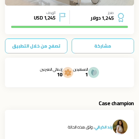
منجز
الهدف
دولار
1,245
USD
1
,
2
4
5
مشاركة
تصفح من خلال التطبيق
المستفيدين
إجمالي المتبرعين
10
1
Case champion
رند الكيالي
، وثق هذه الحالة