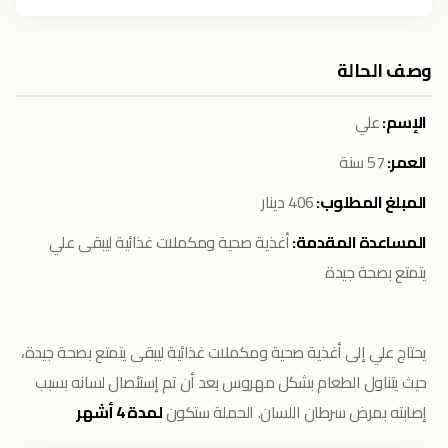
وصف الحالة
الإسم:
علي
العمر:
57 سنة
المبلغ المطلوب:
406 دينار
المساعدة المقدمة:
أغذية صحية ومكملات غذائية ليبقى علي
يتمتع بصحة جيدة
يحتاج علي إلى أغذية صحية ومكملات غذائية ليبقى يتمتع بصحة جيدة،
حيث يتناول الطعام بشكل مهروس بعد أن تم إستئصال لسانه بسبب
إصابته بمرض سرطان اللسان. الحملة ستكون
لمدة 4 أشهر