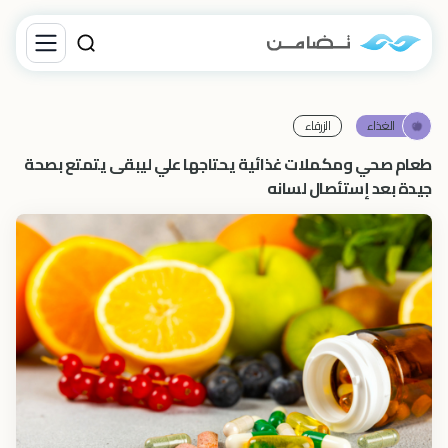
الغذاء
الزرقاء‎
طعام صحي ومكملات غذائية يحتاجها علي ليبقى يتمتع بصحة
جيدة بعد إستئصال لسانه