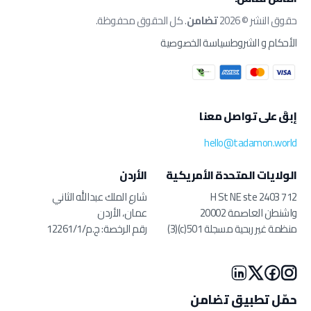
حقوق النشر © 2026
تضامن
. كل الحقوق محفوظة.
الأحكام و الشروط
سياسة الخصوصية
إبقَ على تواصل معنا
hello@tadamon.world
الولايات المتحدة الأمريكية
الأردن
712 H St NE ste 2403
شارع الملك عبدالله الثاني
واشنطن العاصمة 20002
عمان، الأردن
منظمة غير ربحية مسجلة 501(c)(3)
رقم الرخصة: ج.م/12261/1
حمّل تطبيق تضامن