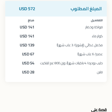
المبلغ المطلوب
572
USD
التفاصيل
مبلغ
USD
141
فواكة وخضار
USD
141
كولر ماء
USD
139
مكمل غذائي (إنشور)/ 3 علب شهريًا
USD
67
عصير/ 6 علب شهريًا
USD
54
حليب بودره/ 4 باكيتات شهريًا، وزن 800 غم للباكيت
USD
28
فاين
قصة علي