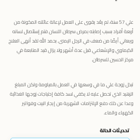
علي 57 سنة، لم يعُد يقوى على العمل لإعالة عائلته المكونة من
أربعة أفراد بسبب إصابته بمرض سرطان اللسان فتم إستئصال لسانه
ويعاني أيضًا من ضعف في الرجل اليمنى. بحمد الله لقد أنهى العلاج
الكيماوي والإشعاعي قبل عدة أشهر ولا يزال قيد المتابعة في
مركز الحسين للسرطان.
تبذل زوجة علي ما في وسعها في العمل بالمياومة ولكن المبلغ
الزهيد الذي تحصل عليه لا يكفي لسد كافة إحتياجات زوجها الغذائية
وعدا عن ذلك دفع الإلتزامات الشهرية من إيجار البيت وفواتير
الكهرباء والماء.
تحديثات الحالة