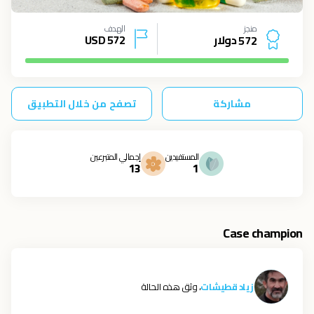
منجز
الهدف
دولار
572
USD
5
7
2
مشاركة
تصفح من خلال التطبيق
المستفيدين
إجمالي المتبرعين
13
1
Case champion
زياد قطيشات
، وثق هذه الحالة