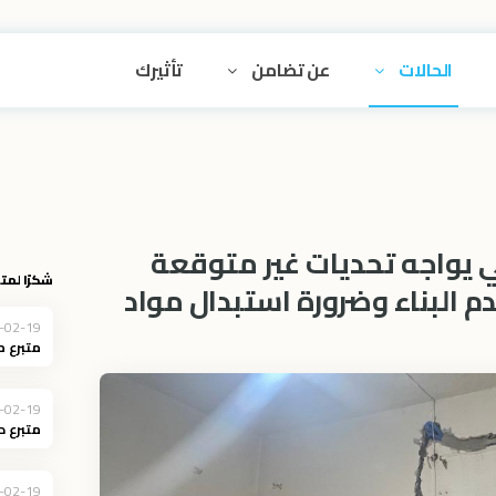
الحالات
عن تضامن
تأثيرك
 يواجه تحديات غير متوقعة
شكرًا لمتب
م البناء وضرورة استبدال مواد
-02-19
متبرع 
-02-19
متبرع د
-02-19