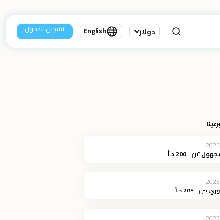
تسجيل الدخول
دولار
English
رعينا
2025
مجهول
تبرع بـ
200 د.أ
2025
وري
تبرع بـ
205 د.أ
2025