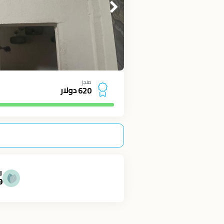
منجز
دولار
6
2
0
ال
9