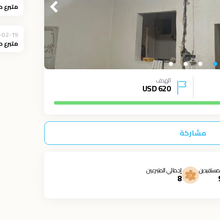
متبرع د
-02-19
متبرع د
الهدف
USD
620
مشاركة
مستفيدين
إجمالي المتبرعين
8