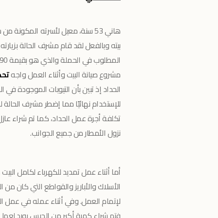
هاني 53 سنة، معيل لأسرته المكونة
بيته وبالفعل لقد قام مشرف الحالة بزيارت
مشروع صيانة البيت وأثناء العمل واجه
تحد
الحداد إذ تبين بأن التيوبات الموجودة في
للإستخدام نهائيًا مما إضطر مشرف الحالة ل
تكلفة أجرة عمل الحداد، كما تم شراء عاز
نزول الأمطار من جميع الجوانب.
أما أثناء عمل تمديد للكهرباء لكامل البيت
الأسلاك والأباريز والقواطع التي كان من 
لإتمام العمل. وفي
أثناء عمله في عمل الت
فتم شراء كمية أكبر من الجبس بورد لعمل 