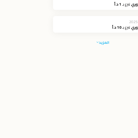
وري
تبرع بـ
1 د.أ
2025
وري
تبرع بـ
10 د.أ
المزيد