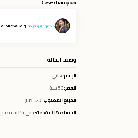
Case champion
محمود ابو فرحه
، وثق هذه الحالة
وصف الحالة
الإسم:
هاني
العمر:
53 سنة
المبلغ المطلوب:
420 دينار
المساعدة المقدمة:
باقي تكاليف تصليح