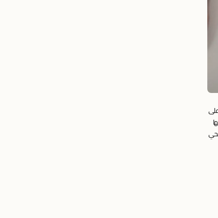
على
نار لجامعتها
أمين الصحي