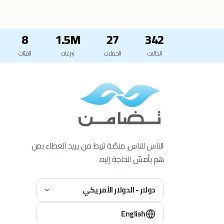
8
1.5M
27
342
الحالات
الحملات
تبرعات
الفئات
الناس للناس. منصّة تربط من يريد العطاء بمن
هم بأمسّ الحاجة إليه.
دولار - الدولار الأمريكي
English