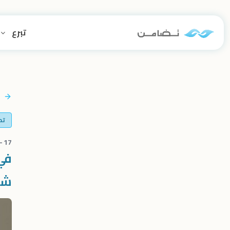
تبرع
تح
17 - 11 - 2025
في
شه