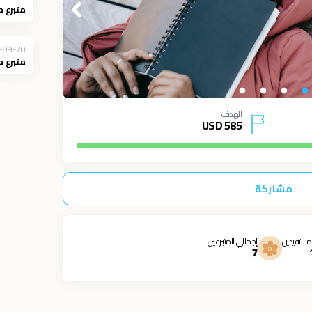
متبرع 
-09-20
متبرع 
الهدف
USD
585
مشاركة
مستفيدين
إجمالي المتبرعين
7