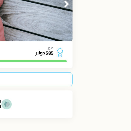
منجز
دولار
5
8
5
ال
1