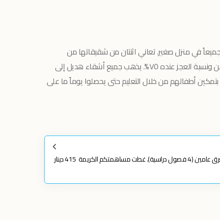
أفراد، ويعيشون جميعاً في منزل صغير. تعاني اثنتان من شقيقاتها من
مشاكل صحية، ويعاني الأب من دسك مزمن ونسبة العجز عنده ٧٥%. يذهب جميع أشقاء هديل إلى
ً بتمكين أطفالهم من خلال التعليم حتى يحصلوا يوماً ما على
هديل تدرس في الكلية تصميم جرافيكي تستغرق عامين (4 فصول دراسية). غطت مساهمتكم الكريمة 415 دينار