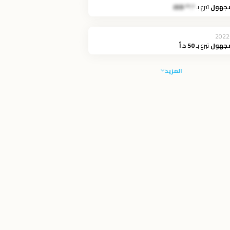
مجهول
تبرع بـ
*.** JOD
2022
مجهول
تبرع بـ
50 د.أ
المزيد