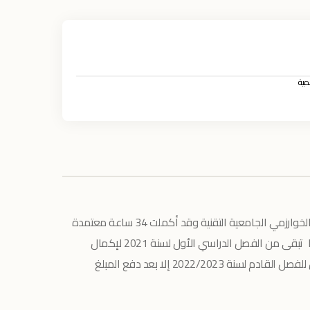
مية
تدرس هديل التصميم الجرافيكي في كلية الخوارزمي الجامعية التقنية وقد أكملت 34 ساعة معتمدة
(ما يعادل سنة)، ولكن يجب عليها تسديد ما تبقى من الفصل الدراسي الأول لسنة 2021 لإكمال
مسيرتها التعليمية. لن يتم فتح باب التسجيل للفصل القادم لسنة 2022/2023 إلا بعد دفع المبلغ