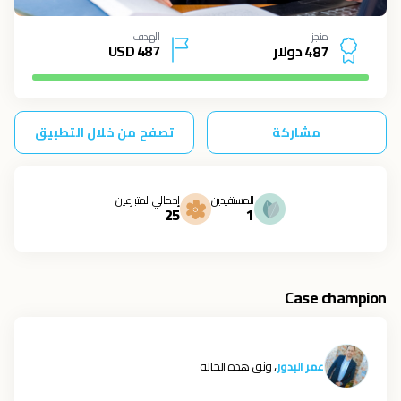
منجز
الهدف
دولار
487
USD
4
8
7
مشاركة
تصفح من خلال التطبيق
المستفيدين
إجمالي المتبرعين
25
1
Case champion
عمر البدور
، وثق هذه الحالة