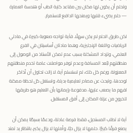
وتحلم أن يكون لها مكان بين مقاعد كلية الطب أو هندسة العمارة
— حلم يضيء قلبها ويمنحها الدافع للاستمرار.
لكن طريق الحلم لم يكن سهلًا. فآية تواجه صعوبة كبيرة في مادتي
الرياضيات واللغة الإنجليزية، وهما مادتان أساسيتان في الفرع
العلمي، وتزداد المشكلة بسبب عدم تمكن الأستاذ من الوصول إلى
منطقتهم لبُعد المسافة وعدم توفر مواصلات عامة تخدم منطقتهم
المعزولة. ورغم كل ذلك، لم تستسلم آية. لا زالت تحاول أن تُذاكر
لوحدها، وتبحث عن مصادر تعليمية بديلة، وتستغل كل لحظة ممكنة
لفهم ما يصعب عليها، مدفوعة بإيمانها بأن التعليم هو طريقها
للخروج من عزلة المكان إلى أفق المستقبل.
آية لا تطلب المستحيل، فقط فرصة عادلة، ودعمًا بسيطًا يمكن أن
يصنع فرقًا كبيرًا. حلمها لا يزال حيًا، وأملها لا يزال يكبر، بانتظار يد تمتد