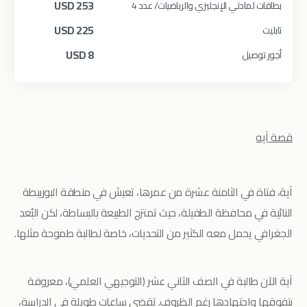
USD
253
بطاقات لمادتي الإنجليزي والرياضيات/ عدد 4
USD
225
تابليت
USD
8
أجور توصيل
قصة آيه
آية، فتاة في الثامنة عشرة من عمرها، تعيش في منطقة البوربيطة
النائية في محافظة الطفيلة، حيث تمتزج الطبيعة بالبساطة، لكن البُعد
الجغرافي يحمل معه الكثير من التحديات، خاصة لطالبة طموحة مثلها.
آية الآن طالبة في الصف الثاني عشر (التوجيهي العلمي)، معروفة
بتفوقها واجتهادها رغم الظروف. تقضي ساعات طويلة في الدراسة،