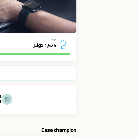
منجز
دولار
1
,
5
2
5
ال
1
Case champion