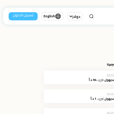
تسجيل الدخول
دولار
English
رعينا
2025
مجهول
تبرع بـ
94 د.أ
2025
مجهول
تبرع بـ
1 د.أ
2025