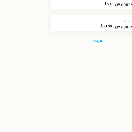
مجهول
تبرع بـ
1 د.أ
2025
مجهول
تبرع بـ
100 د.أ
المزيد