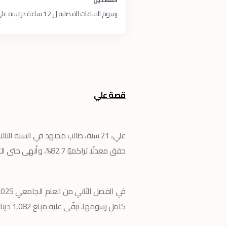
رسوم الساعات الفصلية ل 12 ساعة دراسية على الفصل الثاني 2024/2025
قصة علي
علي، 21 سنة، طالب مجتهد في السنة الثالثة بتخصص هندسة البرمجيات في جامعة العلوم الإسلامية.
حقق معدلًا تراكميًا 82.7%، وأنهى حتى الآن 66 ساعة دراسية من أصل 132 ساعة.
كامل رسومها. تبقّى عليه مبلغ 1,082 دينار يحتاج لتسديده حتى يواصل دراسته دون انقطاع.