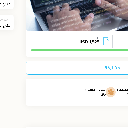
متبرع 
-07-13
متبرع 
الهدف
USD
1,525
مشاركة
مستفيدين
إجمالي المتبرعين
26