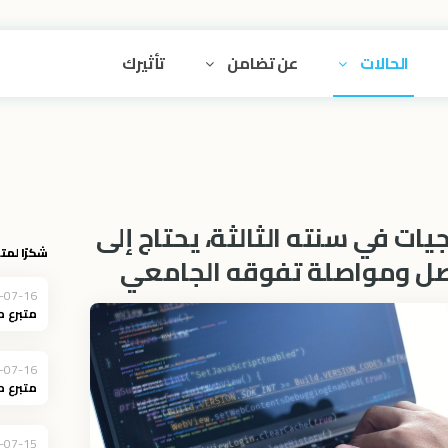
الحالات
عن تضامن
تأثيرك
ات في سنته الثالثة، يحتاج إلى
شكرًا لمتب
صل ومواصلة تفوقه الجامعي
-07-16
متبرع 
-07-16
متبرع 
-07-15